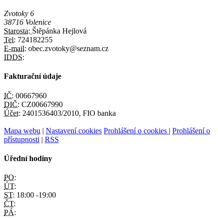
Zvotoky 6
38716 Volenice
Starosta:
Štěpánka Hejlová
Tel:
724182255
E-mail:
obec.zvotoky@seznam.cz
IDDS:
Fakturační údaje
IČ:
00667960
DIČ:
CZ00667990
Účet:
2401536403/2010, FIO banka
Mapa webu
|
Nastavení cookies
Prohlášení o cookies
|
Prohlášení o
přístupnosti
|
RSS
Úřední hodiny
PO:
ÚT:
ST:
18:00 -19:00
ČT:
PÁ: