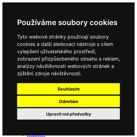
Používáme soubory cookies
Tyto webové stránky používají soubory
Domů
cookies a další sledovací nástroje s cílem
Úřední deska
Kontakt
vylepšení uživatelského prostředí,
zobrazení přizpůsobeného obsahu a reklam,
analýzy návštěvnosti webových stránek a
zjištění zdroje návštěvnosti.
Souhlasím
Odmítám
Obec
Upravit mé předvolby
O obci
Zastupitelstvo
Usnesení ze zasedání
Rozpočet