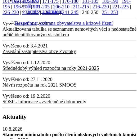
Život v obci
161-165
|
166-170
|
171-175
|
176-180
|
181-185
|
186-190
|
191-
Firmy
195
|
196-200
|
201-205
|
206-210
|
211-215
|
216-220
|
221-225
|
Spolky a sdružení
226-230
|
231-235
|
236-240
|
241-245
|
246-250
|
251-253
|
Bezpečnost, ochrana obyvatelstva a krizové řízení
Vyvěšeno od:
8.4.2021
Aktualizovaná tabulka se seznamem nemovitých věcí s nedostatečně
určitě identifikovaným vlastníkem
Vyvěšeno od:
3.4.2021
Zasedání zastupitelstva obce Zvotoky
Vyvěšeno od:
1.12.2020
Střednědobý výhled rozpočtu na roky 2021-2025
Vyvěšeno od:
27.11.2020
Návrh rozpočtu na rok 2021 SMOOS
Vyvěšeno od:
19.2.2020
SOSP - informace - zveřejněné dokumenty
Aktuality
10.8.2026
Stanovení minimálního počtu členů okskových volebních komisí