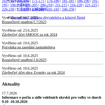
Život v obci
161-165
|
166-170
|
171-175
|
176-180
|
181-185
|
186-190
|
191-
Firmy
195
|
196-200
|
201-205
|
206-210
|
211-215
|
216-220
|
221-225
|
Spolky a sdružení
226-230
|
231-235
|
236-240
|
241-245
|
246-250
|
Bezpečnost, ochrana obyvatelstva a krizové řízení
Vyvěšeno od:
10.7.2025
Rozpočtové opatření č.7/2025
Vyvěšeno od:
23.6.2025
Závěrečný účet SMOOS za rok 2024
Vyvěšeno od:
19.6.2025
Pozvánka na zasedání zastupitelstva
Vyvěšeno od:
10.6.2025
Rozpočtové opatření č.6/2025
Vyvěšeno od:
10.6.2025
Závěrečný účet obce Zvotoky za rok 2024
Aktuality
17.7.2026
Informace o počtu a sídle volebních okrsků pro volby ve dnech
9.10 -10.10.2026