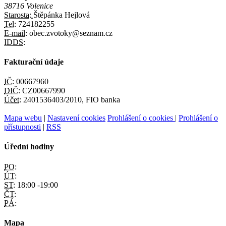
38716 Volenice
Starosta:
Štěpánka Hejlová
Tel:
724182255
E-mail:
obec.zvotoky@seznam.cz
IDDS:
Fakturační údaje
IČ:
00667960
DIČ:
CZ00667990
Účet:
2401536403/2010, FIO banka
Mapa webu
|
Nastavení cookies
Prohlášení o cookies
|
Prohlášení o
přístupnosti
|
RSS
Úřední hodiny
PO:
ÚT:
ST:
18:00 -19:00
ČT:
PÁ:
Mapa