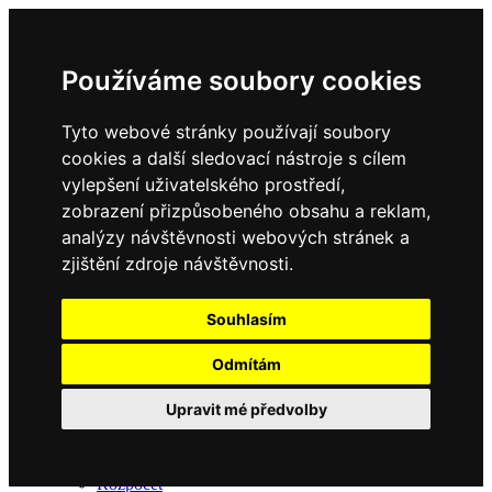
Používáme soubory cookies
Tyto webové stránky používají soubory
Domů
cookies a další sledovací nástroje s cílem
Úřední deska
Kontakt
vylepšení uživatelského prostředí,
zobrazení přizpůsobeného obsahu a reklam,
analýzy návštěvnosti webových stránek a
zjištění zdroje návštěvnosti.
Souhlasím
Odmítám
Obec
Upravit mé předvolby
O obci
Zastupitelstvo
Usnesení ze zasedání
Rozpočet