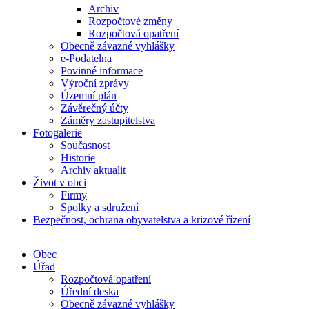
Archiv
Rozpočtové změny
Rozpočtová opatření
Obecně závazné vyhlášky
e-Podatelna
Povinné informace
Výroční zprávy
Územní plán
Závěrečný účty
Záměry zastupitelstva
Fotogalerie
Současnost
Historie
Archiv aktualit
Život v obci
Firmy
Spolky a sdružení
Bezpečnost, ochrana obyvatelstva a krizové řízení
Obec
Úřad
Rozpočtová opatření
Úřední deska
Obecně závazné vyhlášky