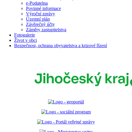
e-Podatelna
Povinné informace
Výroční zprávy
Územní plán
Závěrečný účty
Záměry zastupitelstva
Fotogalerie
Život v obci
Bezpečnost, ochrana obyvatelstva a krizové řízení