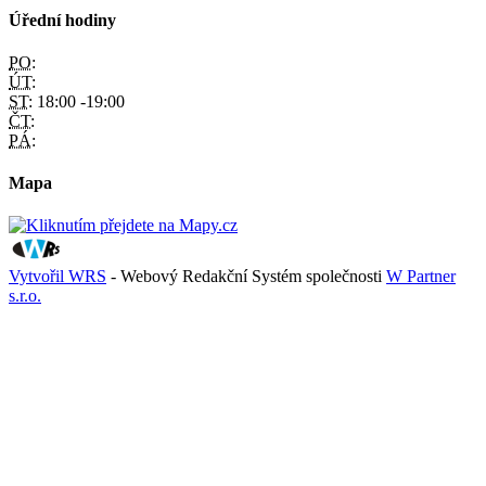
Úřední hodiny
PO:
ÚT:
ST:
18:00 -19:00
ČT:
PÁ:
Mapa
Vytvořil WRS
- Webový Redakční Systém společnosti
W Partner
s.r.o.