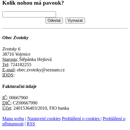
Kolik nohou má pavouk?
Obec Zvotoky
Zvotoky 6
38716 Volenice
Starosta:
Štěpánka Hejlová
Tel:
724182255
E-mail:
obec.zvotoky@seznam.cz
IDDS:
Fakturační údaje
IČ:
00667960
DIČ:
CZ00667990
Účet:
2401536403/2010, FIO banka
Mapa webu
|
Nastavení cookies
Prohlášení o cookies
|
Prohlášení o
přístupnosti
|
RSS