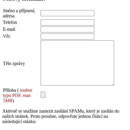
Jméno a příjmení,
adresa
Telefon
E-mail
Věc
Tělo zprávy
Příloha (
soubor
typu PDF, max
5MB
)
Aktivně se snažíme zamezit zasílání SPAMu, který je zasílán do
našich stránek. Proto prosíme, odpovězte jednou číslicí na
následující otázku: