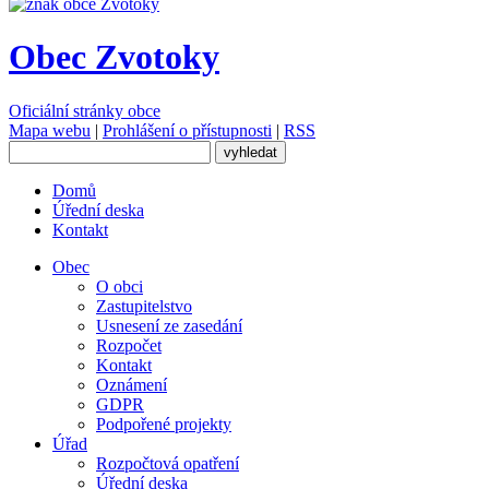
Obec Zvotoky
Oficiální stránky obce
Mapa webu
|
Prohlášení o přístupnosti
|
RSS
Domů
Úřední deska
Kontakt
Obec
O obci
Zastupitelstvo
Usnesení ze zasedání
Rozpočet
Kontakt
Oznámení
GDPR
Podpořené projekty
Úřad
Rozpočtová opatření
Úřední deska