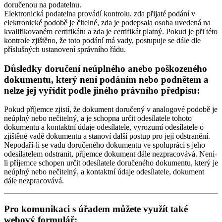
doručenou na podatelnu.
Elektronická podatelna provádí kontrolu, zda přijaté podání v
elektronické podobě je čitelné, zda je podepsala osoba uvedená na
kvalifikovaném certifikátu a zda je certifikát platný. Pokud je při této
kontrole zjištěno, že toto podání má vady, postupuje se dále dle
příslušných ustanovení správního řádu.
Důsledky doručení neúplného anebo poškozeného
dokumentu, který není podáním nebo podnětem a
nelze jej vyřídit podle jiného právního předpisu:
Pokud příjemce zjistí, že dokument doručený v analogové podobě je
neúplný nebo nečitelný, a je schopna určit odesílatele tohoto
dokumentu a kontaktní údaje odesílatele, vyrozumí odesílatele o
zjištěné vadě dokumentu a stanoví další postup pro její odstranění.
Nepodaří-li se vadu doručeného dokumentu ve spolupráci s jeho
odesílatelem odstranit, příjemce dokument dále nezpracovává. Není-
li příjemce schopen určit odesílatele doručeného dokumentu, který je
neúplný nebo nečitelný, a kontaktní údaje odesílatele, dokument
dále nezpracovává.
Pro komunikaci s úřadem můžete využít také
webový formulář: