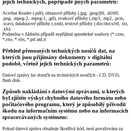
jejich technických, popřípadě jiných parametrů:
Acrobat Reader (.pdf), obrazové přílohy (.jpg, .jpeg/jfif, .tif/tiff,
.png, .mpeg-2, .mpeg-1, .gif), zvukové přílohy (.mp3, .mp2, .pcm,
.wav), databázové přílohy (.xml), textové přílohy (.doc/docx/rtf, .txt,
.xls).
Podatelna v žádném případě nepřijímá spustitelné soubory (*.com,
*.exe, *.vbs, *.pif atd.)!
Přehled přenosných technických nosičů dat, na
kterých jsou přijímány dokumenty v digitální
podobě, včetně jejich technických parametrů:
Datové zprávy lze doručit na technických nosičích - CD, DVD,
flash disk.
Způsob nakládání s datovými zprávami, u kterých
byl zjištěn výskyt chybného datového formátu nebo
počítačového programu, který je způsobilý přivodit
škodu na informačním systému nebo na informacích
zpracovávaných systémem:
Pokud datová zpráva obsahuje škodlivý kód, není považována za