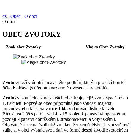
cz
-
Obec
-
O obci
O obci
OBEC ZVOTOKY
Znak obce Zvotoky Vlajka Obce Zvotoky
Zvotoky
leží v údolí šumavského podhůří, kterým protéká horská
říčka Kolčava (s úředním názvem Novosedelský potok).
Zvotoky
jsou jedna z nejstarších obcí kraje, jejíž vznik spadá až do
1. tisíciletí. Poprvé se obec připomíná jako součást majetku
břevnovského kláštera v roce
1045
v darovací listině knížete
Břetislava I. Ves patřila ve 14. - 15. století k panství vimperskému,
později k panství dobršskému, strakonickému a volyňskému.
Obyvatelé obce nalézali obživu hlavně v zemědělství. První světová
válka si v obci vybrala svou daň ve formě deseti životů zvotockých