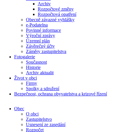
Archiv
Rozpočtové změny
Rozpočtová opatření
Obecně závazné vyhlášky
e-Podatelna
Povinné informace
Výroční zprávy
Územní plán
Závěrečný účty
Záměry zastupitelstva
Fotogalerie
Současnost
Historie
Archiv aktualit
Život v obci
Firmy
Spolky a sdružení
Bezpečnost, ochrana obyvatelstva a krizové řízení
Obec
O obci
Zastupitelstvo
Usnesení ze zasedání
Rozpočet