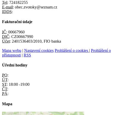
Tel:
724182255
E-mail:
obec.zvotoky@seznam.cz
IDDS:
Fakturační údaje
IČ:
00667960
DIČ:
CZ00667990
Účet:
2401536403/2010, FIO banka
Mapa webu
|
Nastavení cookies
Prohlášení o cookies
|
Prohlášení o
přístupnosti
|
RSS
Úřední hodiny
PO:
ÚT:
ST:
18:00 -19:00
ČT:
PÁ:
Mapa