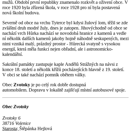
mužů. Období první republiky znamenalo rozkvět a oživení obce. V
roce 1920 byla zřízená škola, v roce 1928 pro ní byla postavená
nová školní budova.
Severně od obce na vrchu Tyterce byl kdysi žulový lom, těžil se zde
zvláštní druh modré žuly, dnes je zatopen. Jihovýchodně od obce se
nachází vrch Hůrka nachází se novodobá hranice z kamenů a vedle
ní několik dalších kamenů jakoby hojně náhodně seskupených, mezi
nimi vzniká malý, prázdný prostor - Hůrecká svatyně s vysokou
energií, která měla funkci nejen obřadní, ale i astronomicko-
kalendářní.
Sakrální památky zastupuje kaple Andělů Strážných na návsi z
konce 18. století a několik křížů pocházejících hlavně z 19. století.
V obci se také nachází pomník obětem války.
Obec
Zvotoky
je po celý rok dobře dostupná
automobilem. Dopravu v lokalitě zajišťují místní autobusové spoje.
Obec Zvotoky
Zvotoky 6
38716 Volenice
Starosta:
Štěpánka Hejlová