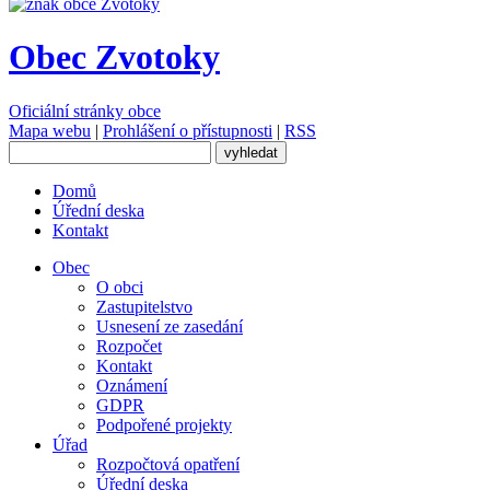
Obec Zvotoky
Oficiální stránky obce
Mapa webu
|
Prohlášení o přístupnosti
|
RSS
Domů
Úřední deska
Kontakt
Obec
O obci
Zastupitelstvo
Usnesení ze zasedání
Rozpočet
Kontakt
Oznámení
GDPR
Podpořené projekty
Úřad
Rozpočtová opatření
Úřední deska