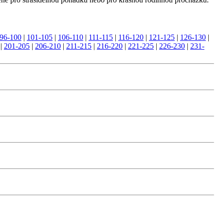
96-100
|
101-105
|
106-110
|
111-115
|
116-120
|
121-125
|
126-130
|
|
201-205
|
206-210
|
211-215
|
216-220
|
221-225
|
226-230
|
231-