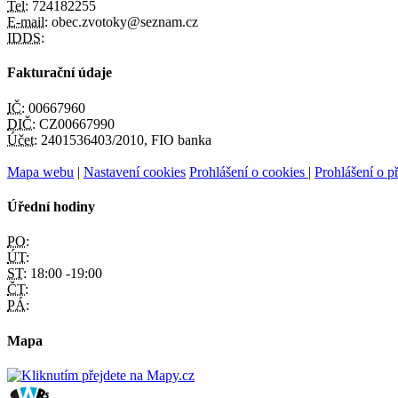
Tel:
724182255
E-mail:
obec.zvotoky@seznam.cz
IDDS:
Fakturační údaje
IČ:
00667960
DIČ:
CZ00667990
Účet:
2401536403/2010, FIO banka
Mapa webu
|
Nastavení cookies
Prohlášení o cookies
|
Prohlášení o př
Úřední hodiny
PO:
ÚT:
ST:
18:00 -19:00
ČT:
PÁ:
Mapa