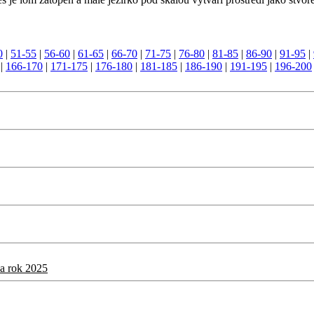
0
|
51-55
|
56-60
|
61-65
|
66-70
|
71-75
|
76-80
|
81-85
|
86-90
|
91-95
|
|
166-170
|
171-175
|
176-180
|
181-185
|
186-190
|
191-195
|
196-200
a rok 2025