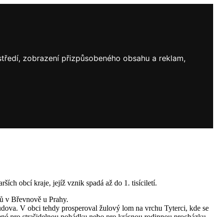
ostředí, zobrazení přizpůsobeného obsahu a reklam,
h obcí kraje, jejíž vznik spadá až do 1. tisíciletí.
inů v Břevnově u Prahy.
udova. V obci tehdy prosperoval žulový lom na vrchu Tyterci, kde se
vořené pro strašidelnou pohádku nebo pro krásnou rodinnou procházku.