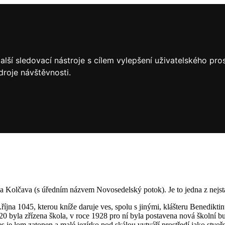
lší sledovací nástroje s cílem vylepšení uživatelského pr
droje návštěvnosti.
Kolčava (s úředním názvem Novosedelský potok). Je to jedna z nejstaršíc
18.října 1045, kterou kníže daruje ves, spolu s jinými, klášteru Benedikt
0 byla zřízena škola, v roce 1928 pro ní byla postavena nová školní b
nes je lom zatopen a malé jezírko pod skálou vytváří prostředí jako st