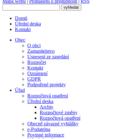
Mapa webu
|
Prohlášení o přístupnosti
|
RSS
Domů
Úřední deska
Kontakt
Obec
O obci
Zastupitelstvo
Usnesení ze zasedání
Rozpočet
Kontakt
Oznámení
GDPR
Podpořené projekty
Úřad
Rozpočtová opatření
Úřední deska
Archiv
Rozpočtové změny
Rozpočtová opatření
Obecně závazné vyhlášky
e-Podatelna
Povinné informace