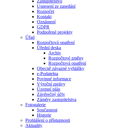
Zastupitelstvo
Usnesení ze zasedání
Rozpočet
Kontakt
Oznámení
GDPR
Podpořené projekty
Úřad
Rozpočtová opatření
Úřední deska
Archiv
Rozpočtové změny
Rozpočtová opatření
Obecně závazné vyhlášky
e-Podatelna
Povinné informace
Výroční zprávy
Územní plán
Závěrečný účty
Záměry zastupitelstva
Fotogalerie
Současnost
Historie
Prohlášení o přístupnosti
Aktuality