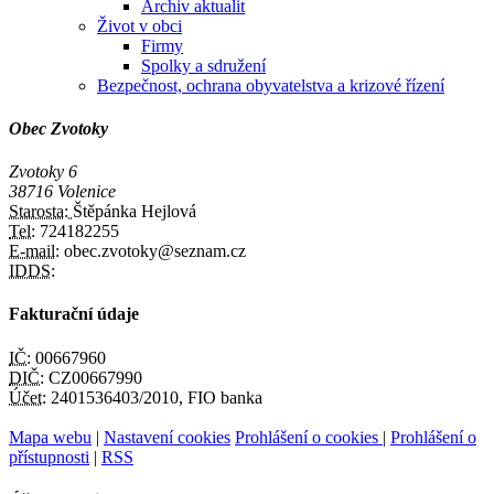
Archiv aktualit
Život v obci
Firmy
Spolky a sdružení
Bezpečnost, ochrana obyvatelstva a krizové řízení
Obec Zvotoky
Zvotoky 6
38716 Volenice
Starosta:
Štěpánka Hejlová
Tel:
724182255
E-mail:
obec.zvotoky@seznam.cz
IDDS:
Fakturační údaje
IČ:
00667960
DIČ:
CZ00667990
Účet:
2401536403/2010, FIO banka
Mapa webu
|
Nastavení cookies
Prohlášení o cookies
|
Prohlášení o
přístupnosti
|
RSS