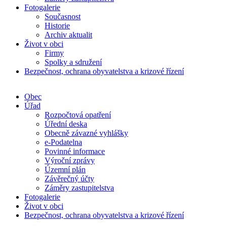
Fotogalerie
Současnost
Historie
Archiv aktualit
Život v obci
Firmy
Spolky a sdružení
Bezpečnost, ochrana obyvatelstva a krizové řízení
Obec
Úřad
Rozpočtová opatření
Úřední deska
Obecně závazné vyhlášky
e-Podatelna
Povinné informace
Výroční zprávy
Územní plán
Závěrečný účty
Záměry zastupitelstva
Fotogalerie
Život v obci
Bezpečnost, ochrana obyvatelstva a krizové řízení