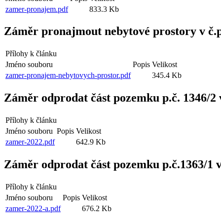
zamer-pronajem.pdf
833.3 Kb
Záměr pronajmout nebytové prostory v č.p
Přílohy k článku
Jméno souboru
Popis
Velikost
zamer-pronajem-nebytovych-prostor.pdf
345.4 Kb
Záměr odprodat část pozemku p.č. 1346/2 
Přílohy k článku
Jméno souboru
Popis
Velikost
zamer-2022.pdf
642.9 Kb
Záměr odprodat část pozemku p.č.1363/1 v
Přílohy k článku
Jméno souboru
Popis
Velikost
zamer-2022-a.pdf
676.2 Kb