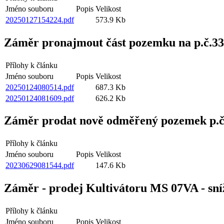
Jméno souboru
Popis
Velikost
20250127154224.pdf
573.9 Kb
Záměr pronajmout část pozemku na p.č.33
Přílohy k článku
Jméno souboru
Popis
Velikost
20250124080514.pdf
687.3 Kb
20250124081609.pdf
626.2 Kb
Záměr prodat nově odměřený pozemek p.č.
Přílohy k článku
Jméno souboru
Popis
Velikost
20230629081544.pdf
147.6 Kb
Záměr - prodej Kultivátoru MS 07VA - sní
Přílohy k článku
Jméno souboru
Popis
Velikost