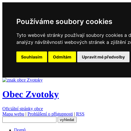
Používáme soubory cookies
Tyto webové stránky používají soubory cookies a da
analýzy návštěvnosti webových stránek a zjištění z
Souhlasím
Odmítám
Upravit mé předvolby
Obec Zvotoky
Oficiální stránky obce
Mapa webu
|
Prohlášení o přístupnosti
|
RSS
Domů