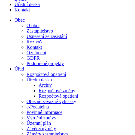
Úřední deska
Kontakt
Obec
O obci
Zastupitelstvo
Usnesení ze zasedání
Rozpočet
Kontakt
Oznámení
GDPR
Podpořené projekty
Úřad
Rozpočtová opatření
Úřední deska
Archiv
Rozpočtové změny
Rozpočtová opatření
Obecně závazné vyhlášky
e-Podatelna
Povinné informace
Výroční zprávy
Územní plán
Závěrečný účty
Záměry zastupitelstva