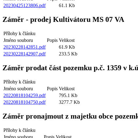
20230425123806.pdf
61.1 Kb
Záměr - prodej Kultivátoru MS 07 VA
Přílohy k článku
Jméno souboru
Popis
Velikost
20230228142851.pdf
61.9 Kb
20230228142907.pdf
233.5 Kb
Záměr prodat část pozemku p.č. 1359 v k.
Přílohy k článku
Jméno souboru
Popis
Velikost
20220818104259.pdf
795.1 Kb
20220818104750.pdf
3277.7 Kb
Záměr pronajmout z majetku obce pozemky p.
Přílohy k článku
Jméno souboru
Popis
Velikost