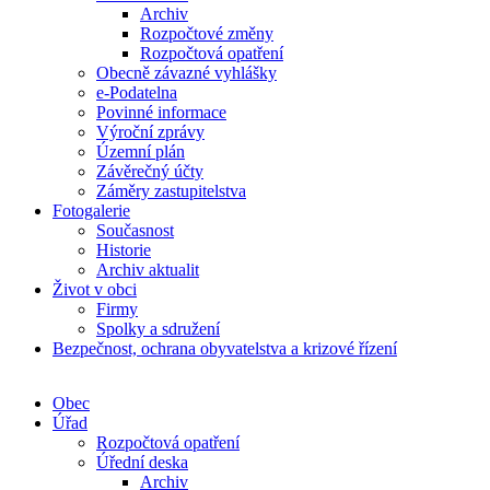
Archiv
Rozpočtové změny
Rozpočtová opatření
Obecně závazné vyhlášky
e-Podatelna
Povinné informace
Výroční zprávy
Územní plán
Závěrečný účty
Záměry zastupitelstva
Fotogalerie
Současnost
Historie
Archiv aktualit
Život v obci
Firmy
Spolky a sdružení
Bezpečnost, ochrana obyvatelstva a krizové řízení
Obec
Úřad
Rozpočtová opatření
Úřední deska
Archiv