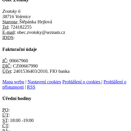
Zvotoky 6
38716 Volenice
Starosta:
Štěpánka Hejlová
Tel:
724182255
E-mail:
obec.zvotoky@seznam.cz
IDDS:
Fakturační údaje
IČ:
00667960
DIČ:
CZ00667990
Účet:
2401536403/2010, FIO banka
Mapa webu
|
Nastavení cookies
Prohlášení o cookies
|
Prohlášení o
přístupnosti
|
RSS
Úřední hodiny
PO:
ÚT:
ST:
18:00 -19:00
ČT:
PÁ: