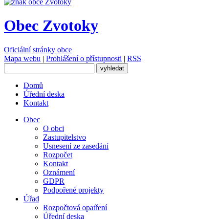
Obec Zvotoky
Oficiální stránky obce
Mapa webu
|
Prohlášení o přístupnosti
|
RSS
Domů
Úřední deska
Kontakt
Obec
O obci
Zastupitelstvo
Usnesení ze zasedání
Rozpočet
Kontakt
Oznámení
GDPR
Podpořené projekty
Úřad
Rozpočtová opatření
Úřední deska