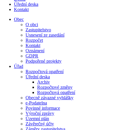
Úřední deska
Kontakt
Obec
O obci
Zastupitelstvo
Usnesení ze zasedání
Rozpočet
Kontakt
Oznámení
GDPR
Podpořené projekty
Úřad
Rozpočtová opatření
Úřední deska
Archiv
Rozpočtové změny
Rozpočtová opatření
Obecně závazné vyhlášky
e-Podatelna
Povinné informace
Výroční zprávy
Územní plán
Závěrečný účty
Záměry zastupitelstva