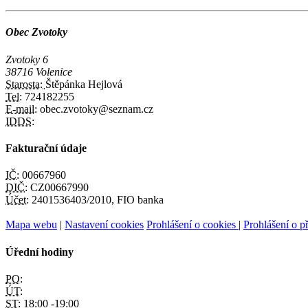
Obec Zvotoky
Zvotoky 6
38716 Volenice
Starosta:
Štěpánka Hejlová
Tel:
724182255
E-mail:
obec.zvotoky@seznam.cz
IDDS:
Fakturační údaje
IČ:
00667960
DIČ:
CZ00667990
Účet:
2401536403/2010, FIO banka
Mapa webu
|
Nastavení cookies
Prohlášení o cookies
|
Prohlášení o př
Úřední hodiny
PO:
ÚT:
ST:
18:00 -19:00