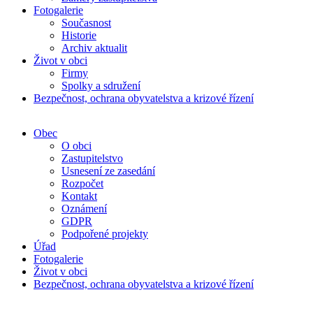
Fotogalerie
Současnost
Historie
Archiv aktualit
Život v obci
Firmy
Spolky a sdružení
Bezpečnost, ochrana obyvatelstva a krizové řízení
Obec
O obci
Zastupitelstvo
Usnesení ze zasedání
Rozpočet
Kontakt
Oznámení
GDPR
Podpořené projekty
Úřad
Fotogalerie
Život v obci
Bezpečnost, ochrana obyvatelstva a krizové řízení