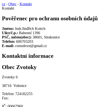
cz
-
Obec
-
Kontakt
Kontakt
Pověřenec pro ochranu osobních údajů
Jméno:
Judr.Jindřich Kotrch
Ulice/č.p.:
Bahenní 1396
PSČ, město(obec):
38601, Strakonice
Telefon:
606703203
E-mail:
consulexst@gmail.cz
Kontaktní informace
Obec Zvotoky
Zvotoky 6
38716 Volenice
Telefon: 724182255
Fax:
IČ: 00667960