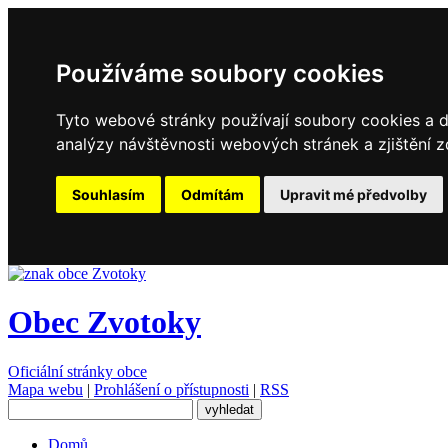
Používáme soubory cookies
Tyto webové stránky používají soubory cookies a da
analýzy návštěvnosti webových stránek a zjištění z
Souhlasím
Odmítám
Upravit mé předvolby
Obec Zvotoky
Oficiální stránky obce
Mapa webu
|
Prohlášení o přístupnosti
|
RSS
Domů