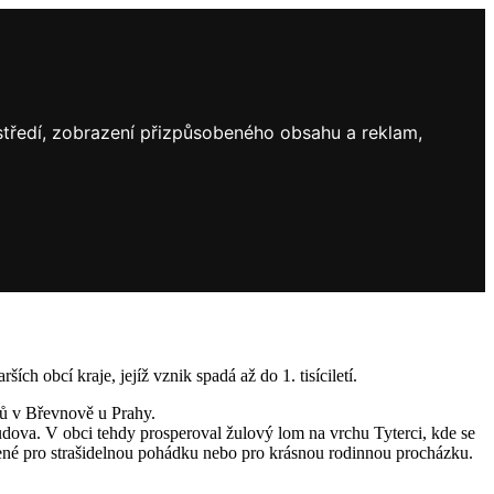
ostředí, zobrazení přizpůsobeného obsahu a reklam,
h obcí kraje, jejíž vznik spadá až do 1. tisíciletí.
inů v Břevnově u Prahy.
udova. V obci tehdy prosperoval žulový lom na vrchu Tyterci, kde se
vořené pro strašidelnou pohádku nebo pro krásnou rodinnou procházku.