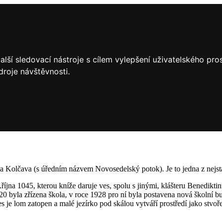
lší sledovací nástroje s cílem vylepšení uživatelského pr
droje návštěvnosti.
Kolčava (s úředním názvem Novosedelský potok). Je to jedna z nejstaršíc
18.října 1045, kterou kníže daruje ves, spolu s jinými, klášteru Benedikt
0 byla zřízena škola, v roce 1928 pro ní byla postavena nová školní b
nes je lom zatopen a malé jezírko pod skálou vytváří prostředí jako st