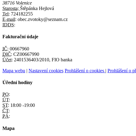
38716 Volenice
Starosta:
Štěpánka Hejlová
Tel:
724182255
E-mail:
obec.zvotoky@seznam.cz
IDDS:
Fakturační údaje
IČ:
00667960
DIČ:
CZ00667990
Účet:
2401536403/2010, FIO banka
Mapa webu
|
Nastavení cookies
Prohlášení o cookies
|
Prohlášení o př
Úřední hodiny
PO:
ÚT:
ST:
18:00 -19:00
ČT:
PÁ:
Mapa