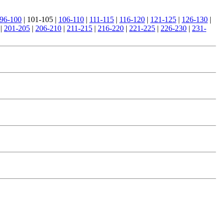
96-100
|
101-105
|
106-110
|
111-115
|
116-120
|
121-125
|
126-130
|
|
201-205
|
206-210
|
211-215
|
216-220
|
221-225
|
226-230
|
231-