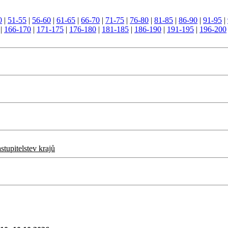
0
|
51-55
|
56-60
|
61-65
|
66-70
|
71-75
|
76-80
|
81-85
|
86-90
|
91-95
|
|
166-170
|
171-175
|
176-180
|
181-185
|
186-190
|
191-195
|
196-200
tupitelstev krajů