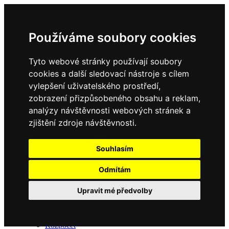
Používáme soubory cookies
Tyto webové stránky používají soubory
Domů
cookies a další sledovací nástroje s cílem
Úřední deska
Kontakt
vylepšení uživatelského prostředí,
zobrazení přizpůsobeného obsahu a reklam,
analýzy návštěvnosti webových stránek a
zjištění zdroje návštěvnosti.
Souhlasím
Odmítám
Obec
Upravit mé předvolby
O obci
Zastupitelstvo
Usnesení ze zasedání
Rozpočet