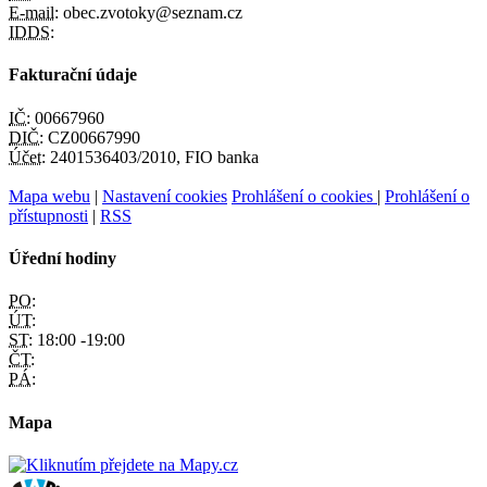
E-mail:
obec.zvotoky@seznam.cz
IDDS:
Fakturační údaje
IČ:
00667960
DIČ:
CZ00667990
Účet:
2401536403/2010, FIO banka
Mapa webu
|
Nastavení cookies
Prohlášení o cookies
|
Prohlášení o
přístupnosti
|
RSS
Úřední hodiny
PO:
ÚT:
ST:
18:00 -19:00
ČT:
PÁ:
Mapa