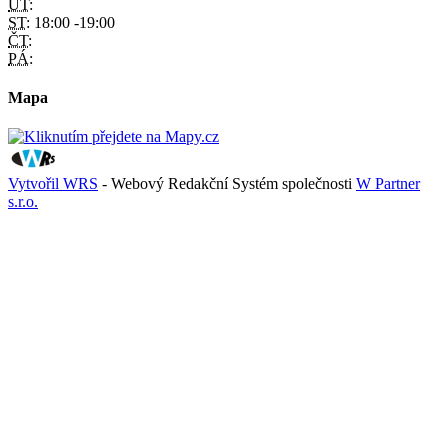
ÚT:
ST:
18:00 -19:00
ČT:
PÁ:
Mapa
Vytvořil WRS
- Webový Redakční Systém společnosti
W Partner
s.r.o.