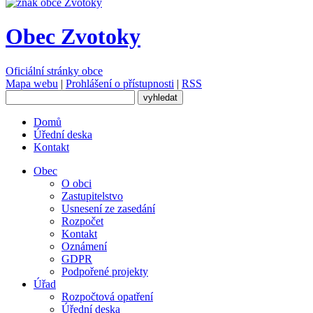
Obec Zvotoky
Oficiální stránky obce
Mapa webu
|
Prohlášení o přístupnosti
|
RSS
Domů
Úřední deska
Kontakt
Obec
O obci
Zastupitelstvo
Usnesení ze zasedání
Rozpočet
Kontakt
Oznámení
GDPR
Podpořené projekty
Úřad
Rozpočtová opatření
Úřední deska