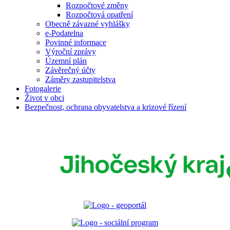
Rozpočtové změny
Rozpočtová opatření
Obecně závazné vyhlášky
e-Podatelna
Povinné informace
Výroční zprávy
Územní plán
Závěrečný účty
Záměry zastupitelstva
Fotogalerie
Život v obci
Bezpečnost, ochrana obyvatelstva a krizové řízení