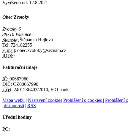
Vyvěšeno od:
12.8.2021
Obec Zvotoky
Zvotoky 6
38716 Volenice
Starosta:
Štěpánka Hejlová
Tel:
724182255
E-mail:
obec.zvotoky@seznam.cz
IDDS:
Fakturační údaje
IČ:
00667960
DIČ:
CZ00667990
Účet:
2401536403/2010, FIO banka
Mapa webu
|
Nastavení cookies
Prohlášení o cookies
|
Prohlášení o
přístupnosti
|
RSS
Úřední hodiny
PO: