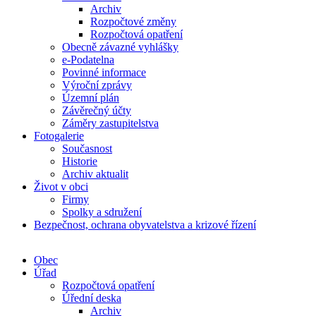
Archiv
Rozpočtové změny
Rozpočtová opatření
Obecně závazné vyhlášky
e-Podatelna
Povinné informace
Výroční zprávy
Územní plán
Závěrečný účty
Záměry zastupitelstva
Fotogalerie
Současnost
Historie
Archiv aktualit
Život v obci
Firmy
Spolky a sdružení
Bezpečnost, ochrana obyvatelstva a krizové řízení
Obec
Úřad
Rozpočtová opatření
Úřední deska
Archiv