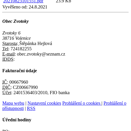
20210823101551.pdf
23.9 Kb
Vyvěšeno od:
24.8.2021
Obec Zvotoky
Zvotoky 6
38716 Volenice
Starosta:
Štěpánka Hejlová
Tel:
724182255
E-mail:
obec.zvotoky@seznam.cz
IDDS:
Fakturační údaje
IČ:
00667960
DIČ:
CZ00667990
Účet:
2401536403/2010, FIO banka
Mapa webu
|
Nastavení cookies
Prohlášení o cookies
|
Prohlášení o
přístupnosti
|
RSS
Úřední hodiny