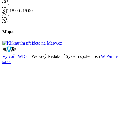
PO:
ÚT:
ST:
18:00 -19:00
ČT:
PÁ:
Mapa
Vytvořil WRS
- Webový Redakční Systém společnosti
W Partner
s.r.o.