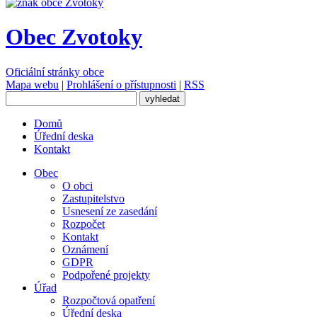
Obec Zvotoky
Oficiální stránky obce
Mapa webu
|
Prohlášení o přístupnosti
|
RSS
Domů
Úřední deska
Kontakt
Obec
O obci
Zastupitelstvo
Usnesení ze zasedání
Rozpočet
Kontakt
Oznámení
GDPR
Podpořené projekty
Úřad
Rozpočtová opatření
Úřední deska