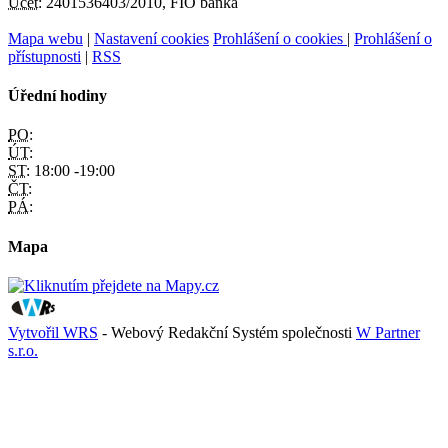
Účet:
2401536403/2010, FIO banka
Mapa webu
|
Nastavení cookies
Prohlášení o cookies
|
Prohlášení o
přístupnosti
|
RSS
Úřední hodiny
PO:
ÚT:
ST:
18:00 -19:00
ČT:
PÁ:
Mapa
Vytvořil WRS
- Webový Redakční Systém společnosti
W Partner
s.r.o.