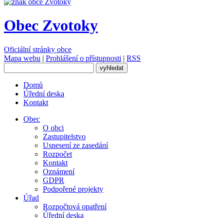
Obec Zvotoky
Oficiální stránky obce
Mapa webu
|
Prohlášení o přístupnosti
|
RSS
Domů
Úřední deska
Kontakt
Obec
O obci
Zastupitelstvo
Usnesení ze zasedání
Rozpočet
Kontakt
Oznámení
GDPR
Podpořené projekty
Úřad
Rozpočtová opatření
Úřední deska