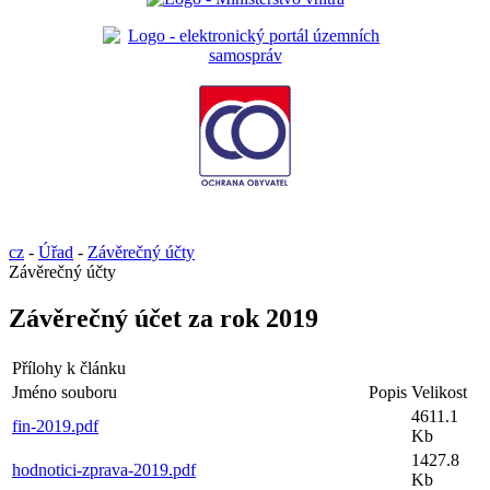
cz
-
Úřad
-
Závěrečný účty
Závěrečný účty
Závěrečný účet za rok 2019
Přílohy k článku
Jméno souboru
Popis
Velikost
4611.1
fin-2019.pdf
Kb
1427.8
hodnotici-zprava-2019.pdf
Kb