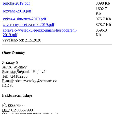
priloha-2019.pdf
3098 Kb
1602.7
rozvaha-2019.pdf
Kb
vykaz-zisku-ztrat-2019.pdf
975.7 Kb
zaverecny-ucet-za-rok-2019.pdf
878.7 Kb
zprava-o-vysledku-prezkoumani-hospodareni-
3596.3
2019.pdf
Kb
Vyvěšeno od:
21.5.2020
Obec Zvotoky
Zvotoky 6
38716 Volenice
Starosta:
Štěpánka Hejlová
Tel:
724182255
E-mail:
obec.zvotoky@seznam.cz
IDDS:
Fakturační údaje
IČ:
00667960
DIČ:
CZ00667990