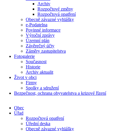
Archiv
Rozpočtové změny
Rozpočtová opatření
Obecně závazné vyhlášky
e-Podatelna
Povinné informace
Výroční zprávy
Územní plán
Závěrečný účty
Záměry zastupitelstva
Fotogalerie
Současnost
Historie
Archiv aktualit
Život v obci
Firmy
Spolky a sdružení
Bezpečnost, ochrana obyvatelstva a krizové řízení
Obec
Úřad
Rozpočtová opatření
Úřední deska
Obecně závazné vyhlášky