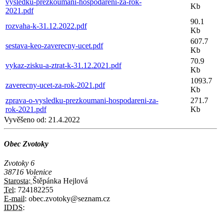
vysledku-prezkoumani-hospodareni-za-rok-
Kb
2021.pdf
90.1
rozvaha-k-31.12.2022.pdf
Kb
607.7
sestava-keo-zaverecny-ucet.pdf
Kb
70.9
vykaz-zisku-a-ztrat-k-31.12.2021.pdf
Kb
1093.7
zaverecny-ucet-za-rok-2021.pdf
Kb
zprava-o-vysledku-prezkoumani-hospodareni-za-
271.7
rok-2021.pdf
Kb
Vyvěšeno od:
21.4.2022
Obec Zvotoky
Zvotoky 6
38716 Volenice
Starosta:
Štěpánka Hejlová
Tel:
724182255
E-mail:
obec.zvotoky@seznam.cz
IDDS: