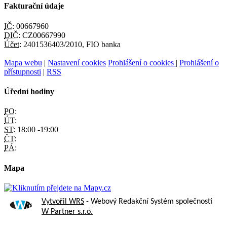
Fakturační údaje
IČ:
00667960
DIČ:
CZ00667990
Účet:
2401536403/2010, FIO banka
Mapa webu
|
Nastavení cookies
Prohlášení o cookies
|
Prohlášení o
přístupnosti
|
RSS
Úřední hodiny
PO:
ÚT:
ST:
18:00 -19:00
ČT:
PÁ:
Mapa
Vytvořil WRS
- Webový Redakční Systém společnosti
W Partner s.r.o.