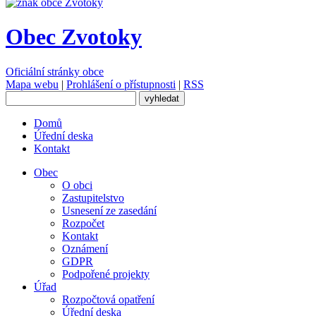
Obec Zvotoky
Oficiální stránky obce
Mapa webu
|
Prohlášení o přístupnosti
|
RSS
Domů
Úřední deska
Kontakt
Obec
O obci
Zastupitelstvo
Usnesení ze zasedání
Rozpočet
Kontakt
Oznámení
GDPR
Podpořené projekty
Úřad
Rozpočtová opatření
Úřední deska