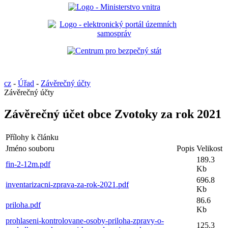
cz
-
Úřad
-
Závěrečný účty
Závěrečný účty
Závěrečný účet obce Zvotoky za rok 2021
Přílohy k článku
Jméno souboru
Popis
Velikost
189.3
fin-2-12m.pdf
Kb
696.8
inventarizacni-zprava-za-rok-2021.pdf
Kb
86.6
priloha.pdf
Kb
prohlaseni-kontrolovane-osoby-priloha-zpravy-o-
125.3