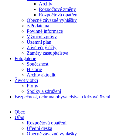
Archiv
Rozpočtové změny
Rozpočtová opatření
Obecně závazné vyhlášky
e-Podatelna
Povinné informace
Výroční zprávy
Územní plán
Závěrečný účty
Záměry zastupitelstva
Fotogalerie
Současnost
Historie
Archiv aktualit
Život v obci
Firmy
Spolky a sdružení
Bezpečnost, ochrana obyvatelstva a krizové řízení
Obec
Úřad
Rozpočtová opatření
Úřední deska
Obecně závazné vyhlášky