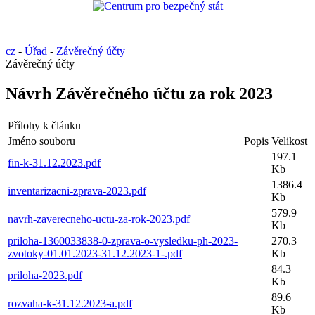
cz
-
Úřad
-
Závěrečný účty
Závěrečný účty
Návrh Závěrečného účtu za rok 2023
Přílohy k článku
Jméno souboru
Popis
Velikost
197.1
fin-k-31.12.2023.pdf
Kb
1386.4
inventarizacni-zprava-2023.pdf
Kb
579.9
navrh-zaverecneho-uctu-za-rok-2023.pdf
Kb
priloha-1360033838-0-zprava-o-vysledku-ph-2023-
270.3
zvotoky-01.01.2023-31.12.2023-1-.pdf
Kb
84.3
priloha-2023.pdf
Kb
89.6
rozvaha-k-31.12.2023-a.pdf
Kb