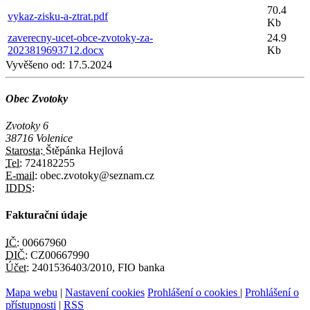
70.4
vykaz-zisku-a-ztrat.pdf
Kb
zaverecny-ucet-obce-zvotoky-za-
24.9
2023819693712.docx
Kb
Vyvěšeno od:
17.5.2024
Obec Zvotoky
Zvotoky 6
38716 Volenice
Starosta:
Štěpánka Hejlová
Tel:
724182255
E-mail:
obec.zvotoky@seznam.cz
IDDS:
Fakturační údaje
IČ:
00667960
DIČ:
CZ00667990
Účet:
2401536403/2010, FIO banka
Mapa webu
|
Nastavení cookies
Prohlášení o cookies
|
Prohlášení o
přístupnosti
|
RSS