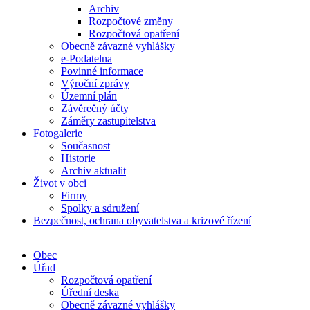
Archiv
Rozpočtové změny
Rozpočtová opatření
Obecně závazné vyhlášky
e-Podatelna
Povinné informace
Výroční zprávy
Územní plán
Závěrečný účty
Záměry zastupitelstva
Fotogalerie
Současnost
Historie
Archiv aktualit
Život v obci
Firmy
Spolky a sdružení
Bezpečnost, ochrana obyvatelstva a krizové řízení
Obec
Úřad
Rozpočtová opatření
Úřední deska
Obecně závazné vyhlášky