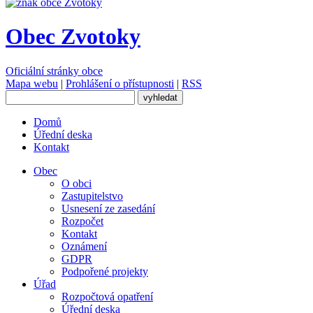
Obec Zvotoky
Oficiální stránky obce
Mapa webu
|
Prohlášení o přístupnosti
|
RSS
Domů
Úřední deska
Kontakt
Obec
O obci
Zastupitelstvo
Usnesení ze zasedání
Rozpočet
Kontakt
Oznámení
GDPR
Podpořené projekty
Úřad
Rozpočtová opatření
Úřední deska