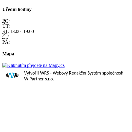
Úřední hodiny
PO:
ÚT:
ST:
18:00 -19:00
ČT:
PÁ:
Mapa
Vytvořil WRS
- Webový Redakční Systém společnosti
W Partner s.r.o.