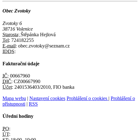
Obec Zvotoky
Zvotoky 6
38716 Volenice
Starosta:
Štěpánka Hejlová
Tel:
724182255
E-mail:
obec.zvotoky@seznam.cz
IDDS:
Fakturační údaje
IČ:
00667960
DIČ:
CZ00667990
Účet:
2401536403/2010, FIO banka
Mapa webu
|
Nastavení cookies
Prohlášení o cookies
|
Prohlášení o
přístupnosti
|
RSS
Úřední hodiny
PO:
ÚT:
ST:
18:00 -19:00