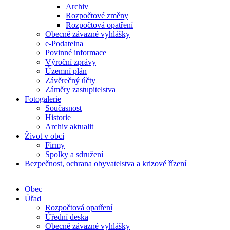
Archiv
Rozpočtové změny
Rozpočtová opatření
Obecně závazné vyhlášky
e-Podatelna
Povinné informace
Výroční zprávy
Územní plán
Závěrečný účty
Záměry zastupitelstva
Fotogalerie
Současnost
Historie
Archiv aktualit
Život v obci
Firmy
Spolky a sdružení
Bezpečnost, ochrana obyvatelstva a krizové řízení
Obec
Úřad
Rozpočtová opatření
Úřední deska
Obecně závazné vyhlášky