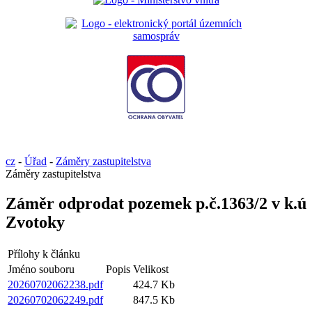
cz
-
Úřad
-
Záměry zastupitelstva
Záměry zastupitelstva
Záměr odprodat pozemek p.č.1363/2 v k.ú
Zvotoky
Přílohy k článku
Jméno souboru
Popis
Velikost
20260702062238.pdf
424.7 Kb
20260702062249.pdf
847.5 Kb