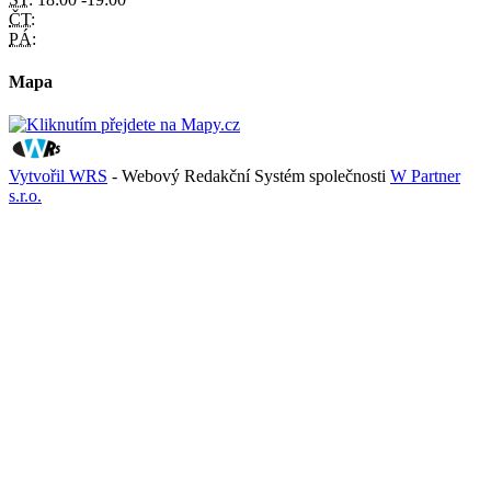
ČT:
PÁ:
Mapa
Vytvořil WRS
- Webový Redakční Systém společnosti
W Partner
s.r.o.