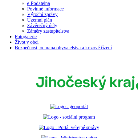
e-Podatelna
Povinné informace
Výroční zprávy
Územní plán
Závěrečný účty
Záměry zastupitelstva
Fotogalerie
Život v obci
Bezpečnost, ochrana obyvatelstva a krizové řízení