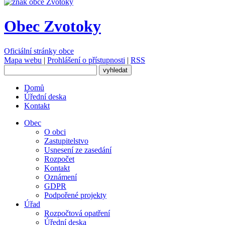
Obec Zvotoky
Oficiální stránky obce
Mapa webu
|
Prohlášení o přístupnosti
|
RSS
Domů
Úřední deska
Kontakt
Obec
O obci
Zastupitelstvo
Usnesení ze zasedání
Rozpočet
Kontakt
Oznámení
GDPR
Podpořené projekty
Úřad
Rozpočtová opatření
Úřední deska