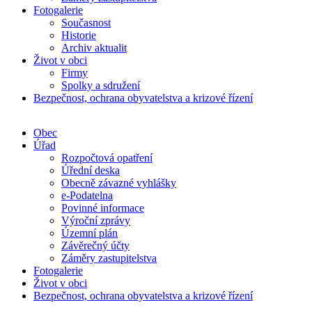
Fotogalerie
Současnost
Historie
Archiv aktualit
Život v obci
Firmy
Spolky a sdružení
Bezpečnost, ochrana obyvatelstva a krizové řízení
Obec
Úřad
Rozpočtová opatření
Úřední deska
Obecně závazné vyhlášky
e-Podatelna
Povinné informace
Výroční zprávy
Územní plán
Závěrečný účty
Záměry zastupitelstva
Fotogalerie
Život v obci
Bezpečnost, ochrana obyvatelstva a krizové řízení