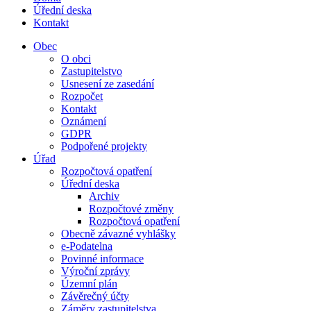
Úřední deska
Kontakt
Obec
O obci
Zastupitelstvo
Usnesení ze zasedání
Rozpočet
Kontakt
Oznámení
GDPR
Podpořené projekty
Úřad
Rozpočtová opatření
Úřední deska
Archiv
Rozpočtové změny
Rozpočtová opatření
Obecně závazné vyhlášky
e-Podatelna
Povinné informace
Výroční zprávy
Územní plán
Závěrečný účty
Záměry zastupitelstva