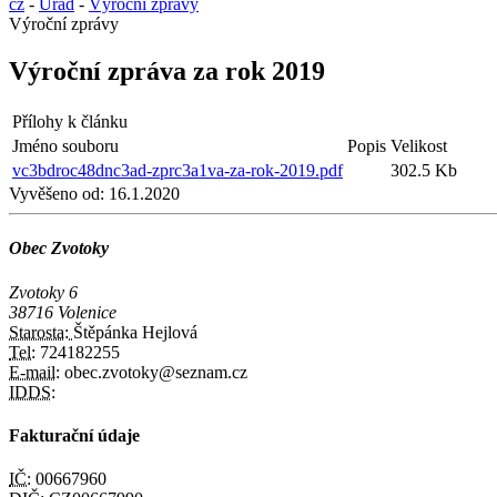
cz
-
Úřad
-
Výroční zprávy
Výroční zprávy
Výroční zpráva za rok 2019
Přílohy k článku
Jméno souboru
Popis
Velikost
vc3bdroc48dnc3ad-zprc3a1va-za-rok-2019.pdf
302.5 Kb
Vyvěšeno od:
16.1.2020
Obec Zvotoky
Zvotoky 6
38716 Volenice
Starosta:
Štěpánka Hejlová
Tel:
724182255
E-mail:
obec.zvotoky@seznam.cz
IDDS:
Fakturační údaje
IČ:
00667960