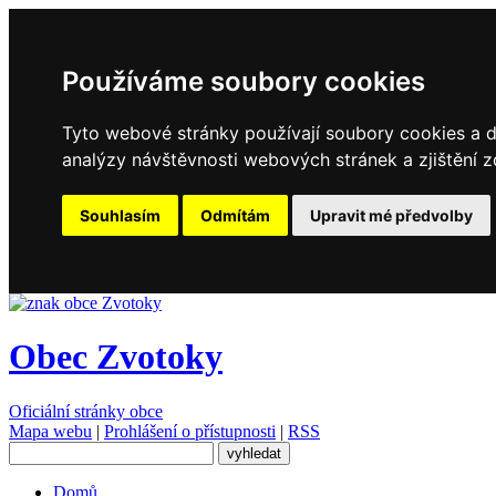
Používáme soubory cookies
Tyto webové stránky používají soubory cookies a da
analýzy návštěvnosti webových stránek a zjištění z
Souhlasím
Odmítám
Upravit mé předvolby
Obec Zvotoky
Oficiální stránky obce
Mapa webu
|
Prohlášení o přístupnosti
|
RSS
Domů