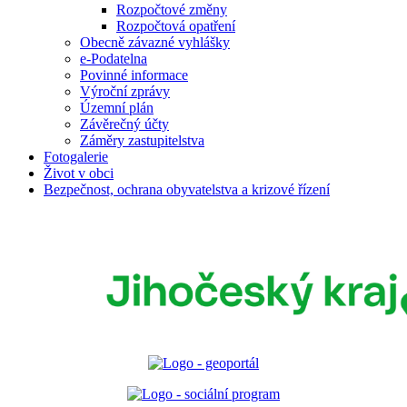
Rozpočtové změny
Rozpočtová opatření
Obecně závazné vyhlášky
e-Podatelna
Povinné informace
Výroční zprávy
Územní plán
Závěrečný účty
Záměry zastupitelstva
Fotogalerie
Život v obci
Bezpečnost, ochrana obyvatelstva a krizové řízení