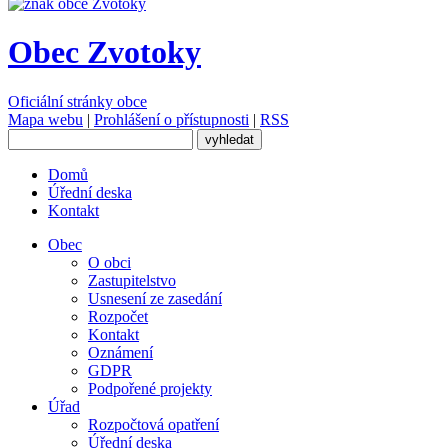
Obec Zvotoky
Oficiální stránky obce
Mapa webu
|
Prohlášení o přístupnosti
|
RSS
Domů
Úřední deska
Kontakt
Obec
O obci
Zastupitelstvo
Usnesení ze zasedání
Rozpočet
Kontakt
Oznámení
GDPR
Podpořené projekty
Úřad
Rozpočtová opatření
Úřední deska