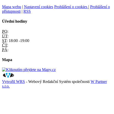
Mapa webu
|
Nastavení cookies
Prohlášení o cookies
|
Prohlášení o
přístupnosti
|
RSS
Úřední hodiny
PO:
ÚT:
ST:
18:00 -19:00
ČT:
PÁ:
Mapa
Vytvořil WRS
- Webový Redakční Systém společnosti
W Partner
s.r.o.