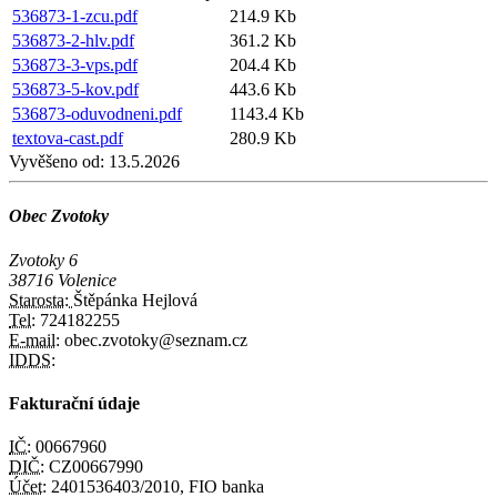
536873-1-zcu.pdf
214.9 Kb
536873-2-hlv.pdf
361.2 Kb
536873-3-vps.pdf
204.4 Kb
536873-5-kov.pdf
443.6 Kb
536873-oduvodneni.pdf
1143.4 Kb
textova-cast.pdf
280.9 Kb
Vyvěšeno od:
13.5.2026
Obec Zvotoky
Zvotoky 6
38716 Volenice
Starosta:
Štěpánka Hejlová
Tel:
724182255
E-mail:
obec.zvotoky@seznam.cz
IDDS:
Fakturační údaje
IČ:
00667960
DIČ:
CZ00667990
Účet:
2401536403/2010, FIO banka