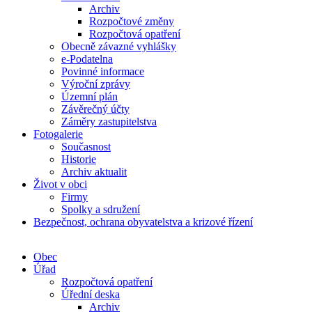
Archiv
Rozpočtové změny
Rozpočtová opatření
Obecně závazné vyhlášky
e-Podatelna
Povinné informace
Výroční zprávy
Územní plán
Závěrečný účty
Záměry zastupitelstva
Fotogalerie
Současnost
Historie
Archiv aktualit
Život v obci
Firmy
Spolky a sdružení
Bezpečnost, ochrana obyvatelstva a krizové řízení
Obec
Úřad
Rozpočtová opatření
Úřední deska
Archiv