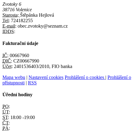
Zvotoky 6
38716 Volenice
Starosta:
Štěpánka Hejlová
Tel:
724182255
E-mail:
obec.zvotoky@seznam.cz
IDDS:
Fakturační údaje
IČ:
00667960
DIČ:
CZ00667990
Účet:
2401536403/2010, FIO banka
Mapa webu
|
Nastavení cookies
Prohlášení o cookies
|
Prohlášení o
přístupnosti
|
RSS
Úřední hodiny
PO:
ÚT:
ST:
18:00 -19:00
ČT:
PÁ: