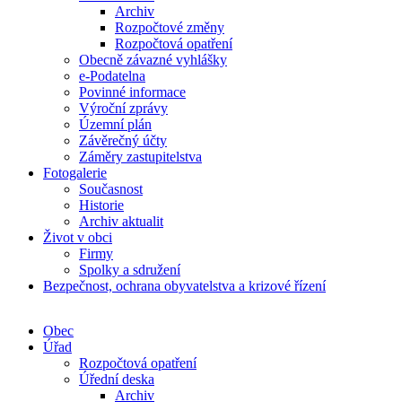
Archiv
Rozpočtové změny
Rozpočtová opatření
Obecně závazné vyhlášky
e-Podatelna
Povinné informace
Výroční zprávy
Územní plán
Závěrečný účty
Záměry zastupitelstva
Fotogalerie
Současnost
Historie
Archiv aktualit
Život v obci
Firmy
Spolky a sdružení
Bezpečnost, ochrana obyvatelstva a krizové řízení
Obec
Úřad
Rozpočtová opatření
Úřední deska
Archiv