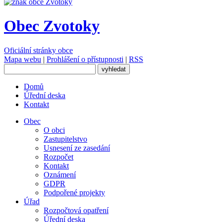
Obec Zvotoky
Oficiální stránky obce
Mapa webu
|
Prohlášení o přístupnosti
|
RSS
Domů
Úřední deska
Kontakt
Obec
O obci
Zastupitelstvo
Usnesení ze zasedání
Rozpočet
Kontakt
Oznámení
GDPR
Podpořené projekty
Úřad
Rozpočtová opatření
Úřední deska