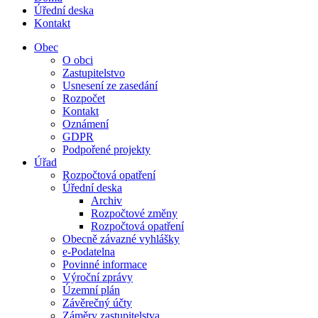
Úřední deska
Kontakt
Obec
O obci
Zastupitelstvo
Usnesení ze zasedání
Rozpočet
Kontakt
Oznámení
GDPR
Podpořené projekty
Úřad
Rozpočtová opatření
Úřední deska
Archiv
Rozpočtové změny
Rozpočtová opatření
Obecně závazné vyhlášky
e-Podatelna
Povinné informace
Výroční zprávy
Územní plán
Závěrečný účty
Záměry zastupitelstva