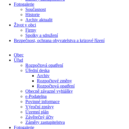
Fotogalerie
Současnost
Historie
Archiv aktualit
Život v obci
Firmy
Spolky a sdružení
Bezpečnost, ochrana obyvatelstva a krizové řízení
Obec
Úřad
Rozpočtová opatření
Úřední deska
Archiv
Rozpočtové změny
Rozpočtová opatření
Obecně závazné vyhlášky
e-Podatelna
Povinné informace
Výroční zprávy
Územní plán
Závěrečný účty
Záměry zastupitelstva
Fotogalerie