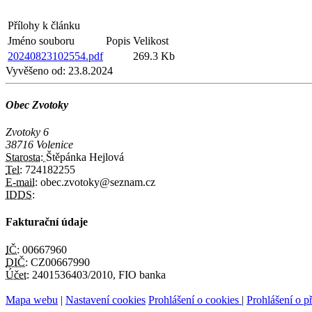
Přílohy k článku
Jméno souboru
Popis
Velikost
20240823102554.pdf
269.3 Kb
Vyvěšeno od:
23.8.2024
Obec Zvotoky
Zvotoky 6
38716 Volenice
Starosta:
Štěpánka Hejlová
Tel:
724182255
E-mail:
obec.zvotoky@seznam.cz
IDDS:
Fakturační údaje
IČ:
00667960
DIČ:
CZ00667990
Účet:
2401536403/2010, FIO banka
Mapa webu
|
Nastavení cookies
Prohlášení o cookies
|
Prohlášení o př