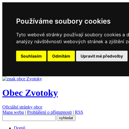
Používáme soubory cookies
Tyto webové stránky používají soubory cookies a da
analýzy návštěvnosti webových stránek a zjištění z
Souhlasím
Odmítám
Upravit mé předvolby
Obec Zvotoky
Oficiální stránky obce
Mapa webu
|
Prohlášení o přístupnosti
|
RSS
Domů