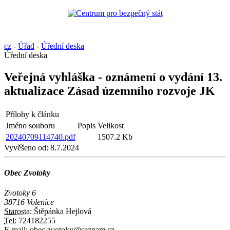
cz
-
Úřad
-
Úřední deska
Úřední deska
Veřejná vyhláška - oznámení o vydání 13.
aktualizace Zásad územního rozvoje JK
Přílohy k článku
Jméno souboru
Popis
Velikost
20240709114740.pdf
1507.2 Kb
Vyvěšeno od:
8.7.2024
Obec Zvotoky
Zvotoky 6
38716 Volenice
Starosta:
Štěpánka Hejlová
Tel:
724182255
E-mail:
obec.zvotoky@seznam.cz