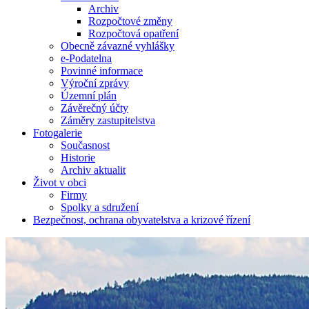
Archiv
Rozpočtové změny
Rozpočtová opatření
Obecně závazné vyhlášky
e-Podatelna
Povinné informace
Výroční zprávy
Územní plán
Závěrečný účty
Záměry zastupitelstva
Fotogalerie
Současnost
Historie
Archiv aktualit
Život v obci
Firmy
Letecký pohled
Spolky a sdružení
Bezpečnost, ochrana obyvatelstva a krizové řízení