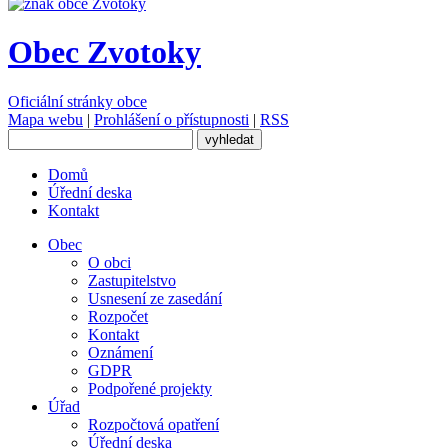
Obec Zvotoky
Oficiální stránky obce
Mapa webu
|
Prohlášení o přístupnosti
|
RSS
Domů
Úřední deska
Kontakt
Obec
O obci
Zastupitelstvo
Usnesení ze zasedání
Rozpočet
Kontakt
Oznámení
GDPR
Podpořené projekty
Úřad
Rozpočtová opatření
Úřední deska