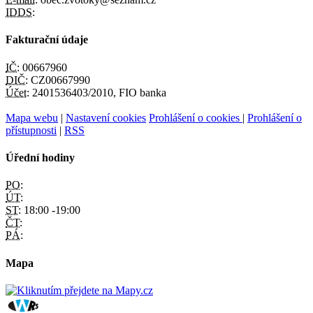
IDDS:
Fakturační údaje
IČ:
00667960
DIČ:
CZ00667990
Účet:
2401536403/2010, FIO banka
Mapa webu
|
Nastavení cookies
Prohlášení o cookies
|
Prohlášení o
přístupnosti
|
RSS
Úřední hodiny
PO:
ÚT:
ST:
18:00 -19:00
ČT:
PÁ:
Mapa