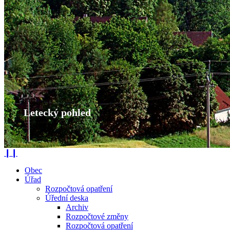
❙❙
Obec
Úřad
Rozpočtová opatření
Úřední deska
Archiv
Rozpočtové změny
Rozpočtová opatření