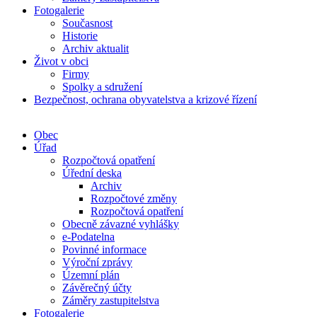
Fotogalerie
Současnost
Historie
Archiv aktualit
Život v obci
Firmy
Spolky a sdružení
Bezpečnost, ochrana obyvatelstva a krizové řízení
Obec
Úřad
Rozpočtová opatření
Úřední deska
Archiv
Rozpočtové změny
Rozpočtová opatření
Obecně závazné vyhlášky
e-Podatelna
Povinné informace
Výroční zprávy
Územní plán
Závěrečný účty
Záměry zastupitelstva
Fotogalerie