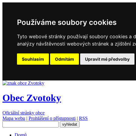
Používáme soubory cookies
Tyto webové stránky používají soubory cookies a da
analýzy návštěvnosti webových stránek a zjištění z
Souhlasím
Odmítám
Upravit mé předvolby
Obec Zvotoky
Oficiální stránky obce
Mapa webu
|
Prohlášení o přístupnosti
|
RSS
Domů