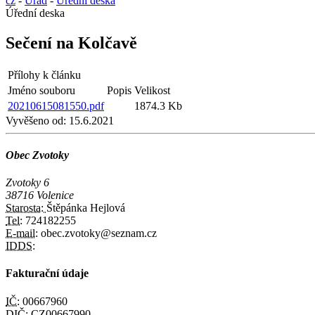
cz
-
Úřad
-
Úřední deska
Úřední deska
Sečení na Kolčavě
Přílohy k článku
Jméno souboru
Popis
Velikost
20210615081550.pdf
1874.3 Kb
Vyvěšeno od:
15.6.2021
Obec Zvotoky
Zvotoky 6
38716 Volenice
Starosta:
Štěpánka Hejlová
Tel:
724182255
E-mail:
obec.zvotoky@seznam.cz
IDDS:
Fakturační údaje
IČ:
00667960
DIČ:
CZ00667990