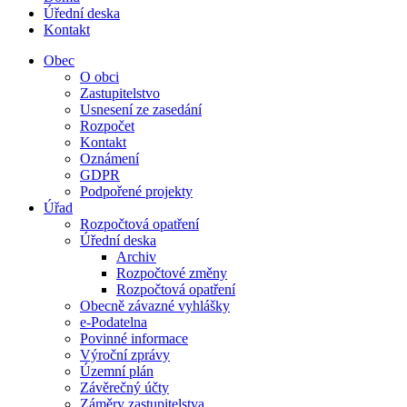
Úřední deska
Kontakt
Obec
O obci
Zastupitelstvo
Usnesení ze zasedání
Rozpočet
Kontakt
Oznámení
GDPR
Podpořené projekty
Úřad
Rozpočtová opatření
Úřední deska
Archiv
Rozpočtové změny
Rozpočtová opatření
Obecně závazné vyhlášky
e-Podatelna
Povinné informace
Výroční zprávy
Územní plán
Závěrečný účty
Záměry zastupitelstva