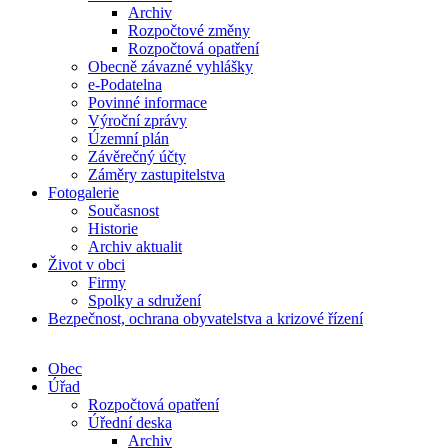
Archiv
Rozpočtové změny
Rozpočtová opatření
Obecně závazné vyhlášky
e-Podatelna
Povinné informace
Výroční zprávy
Územní plán
Závěrečný účty
Záměry zastupitelstva
Fotogalerie
Současnost
Historie
Archiv aktualit
Život v obci
Firmy
Spolky a sdružení
Bezpečnost, ochrana obyvatelstva a krizové řízení
Obec
Úřad
Rozpočtová opatření
Úřední deska
Archiv