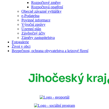
Rozpočtové změny
Rozpočtová opatření
Obecně závazné vyhlášky
e-Podatelna
Povinné informace
Výroční zprávy
Územní plán
Závěrečný účty
Záměry zastupitelstva
Fotogalerie
Život v obci
Bezpečnost, ochrana obyvatelstva a krizové řízení