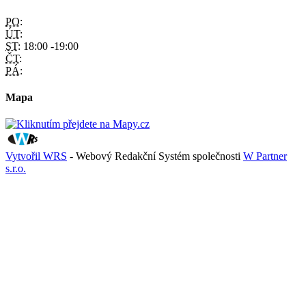
PO:
ÚT:
ST:
18:00 -19:00
ČT:
PÁ:
Mapa
Vytvořil WRS
- Webový Redakční Systém společnosti
W Partner
s.r.o.