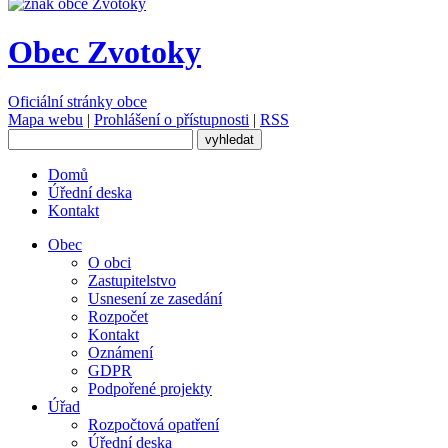
Obec Zvotoky
Oficiální stránky obce
Mapa webu
|
Prohlášení o přístupnosti
|
RSS
Domů
Úřední deska
Kontakt
Obec
O obci
Zastupitelstvo
Usnesení ze zasedání
Rozpočet
Kontakt
Oznámení
GDPR
Podpořené projekty
Úřad
Rozpočtová opatření
Úřední deska