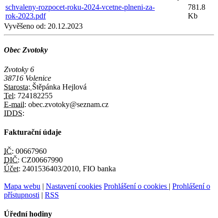
schvaleny-rozpocet-roku-2024-vcetne-plneni-za-
781.8
rok-2023.pdf
Kb
Vyvěšeno od:
20.12.2023
Obec Zvotoky
Zvotoky 6
38716 Volenice
Starosta:
Štěpánka Hejlová
Tel:
724182255
E-mail:
obec.zvotoky@seznam.cz
IDDS:
Fakturační údaje
IČ:
00667960
DIČ:
CZ00667990
Účet:
2401536403/2010, FIO banka
Mapa webu
|
Nastavení cookies
Prohlášení o cookies
|
Prohlášení o
přístupnosti
|
RSS
Úřední hodiny