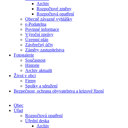
Archiv
Rozpočtové změny
Rozpočtová opatření
Obecně závazné vyhlášky
e-Podatelna
Povinné informace
Výroční zprávy
Územní plán
Závěrečný účty
Záměry zastupitelstva
Fotogalerie
Současnost
Historie
Archiv aktualit
Život v obci
Firmy
Spolky a sdružení
Bezpečnost, ochrana obyvatelstva a krizové řízení
Obec
Úřad
Rozpočtová opatření
Úřední deska
Archiv