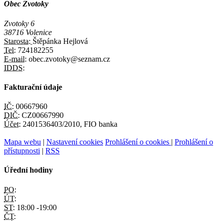
Obec Zvotoky
Zvotoky 6
38716 Volenice
Starosta:
Štěpánka Hejlová
Tel:
724182255
E-mail:
obec.zvotoky@seznam.cz
IDDS:
Fakturační údaje
IČ:
00667960
DIČ:
CZ00667990
Účet:
2401536403/2010, FIO banka
Mapa webu
|
Nastavení cookies
Prohlášení o cookies
|
Prohlášení o
přístupnosti
|
RSS
Úřední hodiny
PO:
ÚT:
ST:
18:00 -19:00
ČT: