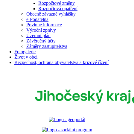
Rozpočtové změny
Rozpočtová opatření
Obecně závazné vyhlášky
e-Podatelna
Povinné informace
Výroční zprávy
Územní plán
Závěrečný účty
Záměry zastupitelstva
Fotogalerie
Život v obci
Bezpečnost, ochrana obyvatelstva a krizové řízení