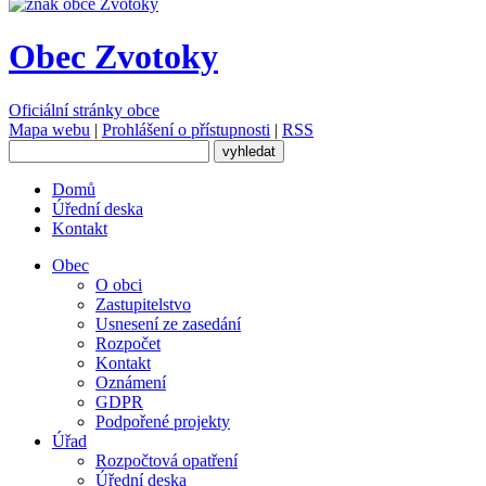
Obec Zvotoky
Oficiální stránky obce
Mapa webu
|
Prohlášení o přístupnosti
|
RSS
Domů
Úřední deska
Kontakt
Obec
O obci
Zastupitelstvo
Usnesení ze zasedání
Rozpočet
Kontakt
Oznámení
GDPR
Podpořené projekty
Úřad
Rozpočtová opatření
Úřední deska