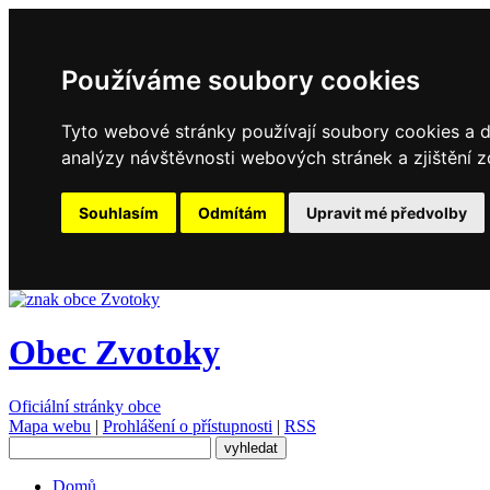
Používáme soubory cookies
Tyto webové stránky používají soubory cookies a da
analýzy návštěvnosti webových stránek a zjištění z
Souhlasím
Odmítám
Upravit mé předvolby
Obec Zvotoky
Oficiální stránky obce
Mapa webu
|
Prohlášení o přístupnosti
|
RSS
Domů