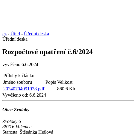
cz
-
Úřad
-
Úřední deska
Úřední deska
Rozpočtové opatření č.6/2024
vyvěšeno 6.6.2024
Přílohy k článku
Jméno souboru
Popis
Velikost
20240704091928.pdf
860.6 Kb
Vyvěšeno od:
6.6.2024
Obec Zvotoky
Zvotoky 6
38716 Volenice
Starosta:
Štěpánka Hejlová