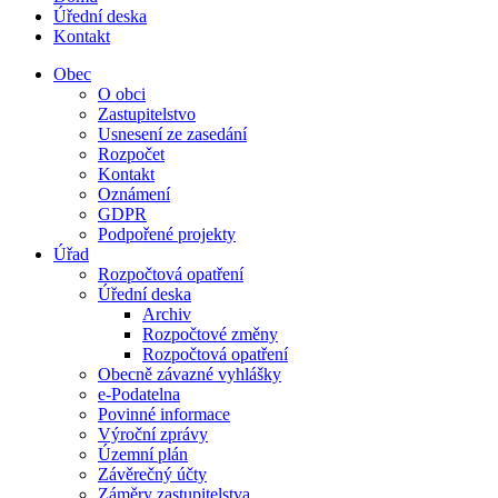
Úřední deska
Kontakt
Obec
O obci
Zastupitelstvo
Usnesení ze zasedání
Rozpočet
Kontakt
Oznámení
GDPR
Podpořené projekty
Úřad
Rozpočtová opatření
Úřední deska
Archiv
Rozpočtové změny
Rozpočtová opatření
Obecně závazné vyhlášky
e-Podatelna
Povinné informace
Výroční zprávy
Územní plán
Závěrečný účty
Záměry zastupitelstva