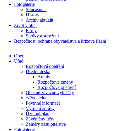
Fotogalerie
Současnost
Historie
Archiv aktualit
Život v obci
Firmy
Spolky a sdružení
Bezpečnost, ochrana obyvatelstva a krizové řízení
Obec
Úřad
Rozpočtová opatření
Úřední deska
Archiv
Rozpočtové změny
Rozpočtová opatření
Obecně závazné vyhlášky
e-Podatelna
Povinné informace
Výroční zprávy
Územní plán
Závěrečný účty
Záměry zastupitelstva
Fotogalerie