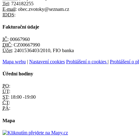
Tel:
724182255
E-mail:
obec.zvotoky@seznam.cz
IDDS:
Fakturační údaje
IČ:
00667960
DIČ:
CZ00667990
Účet:
2401536403/2010, FIO banka
Mapa webu
|
Nastavení cookies
Prohlášení o cookies
|
Prohlášení o př
Úřední hodiny
PO:
ÚT:
ST:
18:00 -19:00
ČT:
PÁ:
Mapa