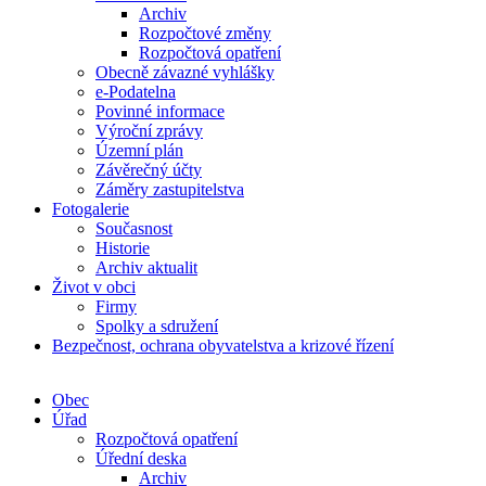
Archiv
Rozpočtové změny
Rozpočtová opatření
Obecně závazné vyhlášky
e-Podatelna
Povinné informace
Výroční zprávy
Územní plán
Závěrečný účty
Záměry zastupitelstva
Fotogalerie
Současnost
Historie
Archiv aktualit
Život v obci
Firmy
Spolky a sdružení
Bezpečnost, ochrana obyvatelstva a krizové řízení
Obec
Úřad
Rozpočtová opatření
Úřední deska
Archiv