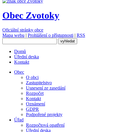
Obec Zvotoky
Oficiální stránky obce
Mapa webu
|
Prohlášení o přístupnosti
|
RSS
Domů
Úřední deska
Kontakt
Obec
O obci
Zastupitelstvo
Usnesení ze zasedání
Rozpočet
Kontakt
Oznámení
GDPR
Podpořené projekty
Úřad
Rozpočtová opatření
Úřední deska