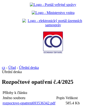
cz
-
Úřad
-
Úřední deska
Úřední deska
Rozpočtové opatření č.4/2025
Přílohy k článku
Jméno souboru
Popis
Velikost
rozpoctove-opatreni693536342.pdf
585.4 Kb