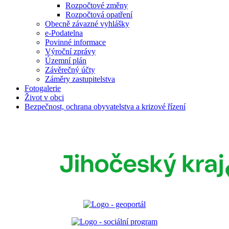
Rozpočtové změny
Rozpočtová opatření
Obecně závazné vyhlášky
e-Podatelna
Povinné informace
Výroční zprávy
Územní plán
Závěrečný účty
Záměry zastupitelstva
Fotogalerie
Život v obci
Bezpečnost, ochrana obyvatelstva a krizové řízení