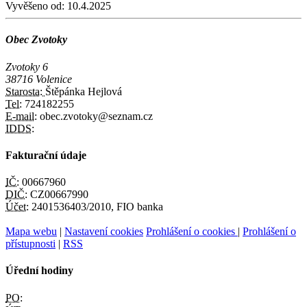
Vyvěšeno od:
10.4.2025
Obec Zvotoky
Zvotoky 6
38716 Volenice
Starosta:
Štěpánka Hejlová
Tel:
724182255
E-mail:
obec.zvotoky@seznam.cz
IDDS:
Fakturační údaje
IČ:
00667960
DIČ:
CZ00667990
Účet:
2401536403/2010, FIO banka
Mapa webu
|
Nastavení cookies
Prohlášení o cookies
|
Prohlášení o
přístupnosti
|
RSS
Úřední hodiny
PO: