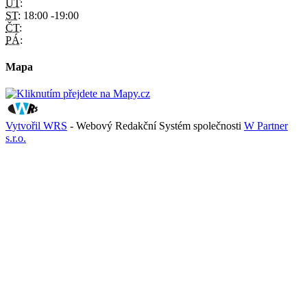
ÚT:
ST:
18:00 -19:00
ČT:
PÁ:
Mapa
Vytvořil WRS
- Webový Redakční Systém společnosti
W Partner
s.r.o.