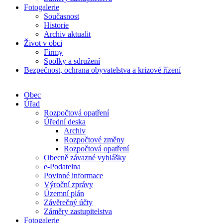
Fotogalerie
Současnost
Historie
Archiv aktualit
Život v obci
Firmy
Spolky a sdružení
Bezpečnost, ochrana obyvatelstva a krizové řízení
Obec
Úřad
Rozpočtová opatření
Úřední deska
Archiv
Rozpočtové změny
Rozpočtová opatření
Obecně závazné vyhlášky
e-Podatelna
Povinné informace
Výroční zprávy
Územní plán
Závěrečný účty
Záměry zastupitelstva
Fotogalerie