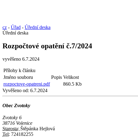
cz
-
Úřad
-
Úřední deska
Úřední deska
Rozpočtové opatění č.7/2024
vyvěšeno 6.7.2024
Přílohy k článku
Jméno souboru
Popis
Velikost
rozpoctove-opatreni.pdf
860.5 Kb
Vyvěšeno od:
6.7.2024
Obec Zvotoky
Zvotoky 6
38716 Volenice
Starosta:
Štěpánka Hejlová
Tel:
724182255