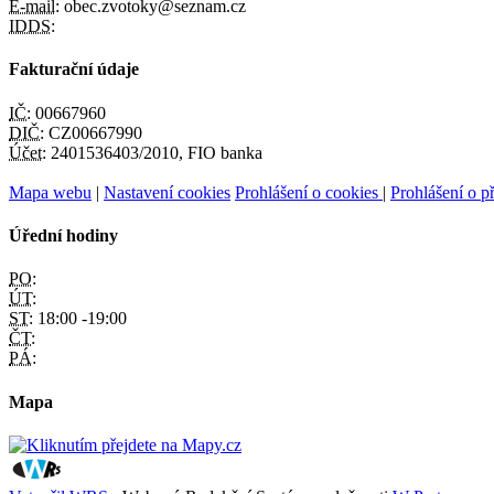
E-mail:
obec.zvotoky@seznam.cz
IDDS:
Fakturační údaje
IČ:
00667960
DIČ:
CZ00667990
Účet:
2401536403/2010, FIO banka
Mapa webu
|
Nastavení cookies
Prohlášení o cookies
|
Prohlášení o př
Úřední hodiny
PO:
ÚT:
ST:
18:00 -19:00
ČT:
PÁ:
Mapa