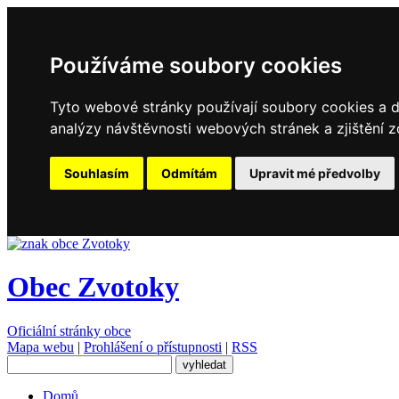
Používáme soubory cookies
Tyto webové stránky používají soubory cookies a da
analýzy návštěvnosti webových stránek a zjištění z
Souhlasím
Odmítám
Upravit mé předvolby
Obec Zvotoky
Oficiální stránky obce
Mapa webu
|
Prohlášení o přístupnosti
|
RSS
Domů