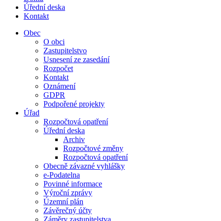
Úřední deska
Kontakt
Obec
O obci
Zastupitelstvo
Usnesení ze zasedání
Rozpočet
Kontakt
Oznámení
GDPR
Podpořené projekty
Úřad
Rozpočtová opatření
Úřední deska
Archiv
Rozpočtové změny
Rozpočtová opatření
Obecně závazné vyhlášky
e-Podatelna
Povinné informace
Výroční zprávy
Územní plán
Závěrečný účty
Záměry zastupitelstva