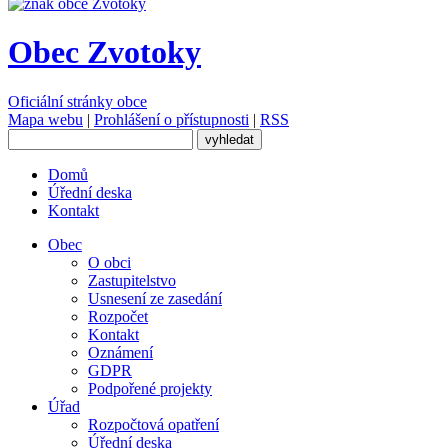
Obec Zvotoky
Oficiální stránky obce
Mapa webu
|
Prohlášení o přístupnosti
|
RSS
Domů
Úřední deska
Kontakt
Obec
O obci
Zastupitelstvo
Usnesení ze zasedání
Rozpočet
Kontakt
Oznámení
GDPR
Podpořené projekty
Úřad
Rozpočtová opatření
Úřední deska