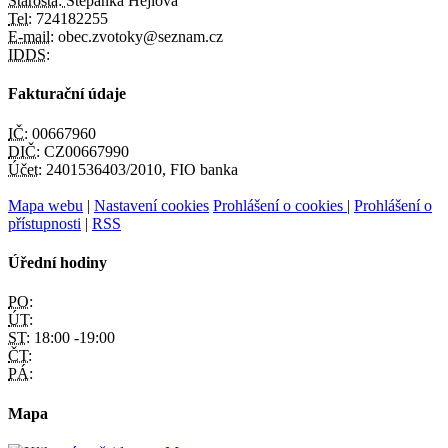
Starosta:
Štěpánka Hejlová
Tel:
724182255
E-mail:
obec.zvotoky@seznam.cz
IDDS:
Fakturační údaje
IČ:
00667960
DIČ:
CZ00667990
Účet:
2401536403/2010, FIO banka
Mapa webu
|
Nastavení cookies
Prohlášení o cookies
|
Prohlášení o
přístupnosti
|
RSS
Úřední hodiny
PO:
ÚT:
ST:
18:00 -19:00
ČT:
PÁ:
Mapa