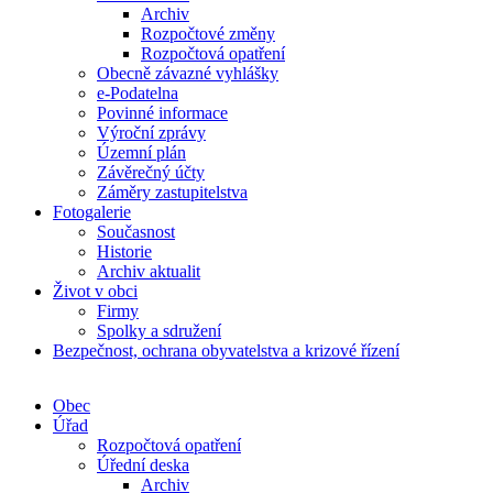
Archiv
Rozpočtové změny
Rozpočtová opatření
Obecně závazné vyhlášky
e-Podatelna
Povinné informace
Výroční zprávy
Územní plán
Závěrečný účty
Záměry zastupitelstva
Fotogalerie
Současnost
Historie
Archiv aktualit
Život v obci
Firmy
Spolky a sdružení
Bezpečnost, ochrana obyvatelstva a krizové řízení
Obec
Úřad
Rozpočtová opatření
Úřední deska
Archiv