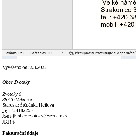
Vyvěšeno od:
2.3.2022
Obec Zvotoky
Zvotoky 6
38716 Volenice
Starosta:
Štěpánka Hejlová
Tel:
724182255
E-mail:
obec.zvotoky@seznam.cz
IDDS:
Fakturační údaje