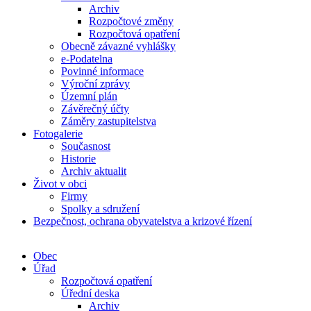
Archiv
Rozpočtové změny
Rozpočtová opatření
Obecně závazné vyhlášky
e-Podatelna
Povinné informace
Výroční zprávy
Územní plán
Závěrečný účty
Záměry zastupitelstva
Fotogalerie
Současnost
Historie
Archiv aktualit
Život v obci
Firmy
Spolky a sdružení
Bezpečnost, ochrana obyvatelstva a krizové řízení
Obec
Úřad
Rozpočtová opatření
Úřední deska
Archiv