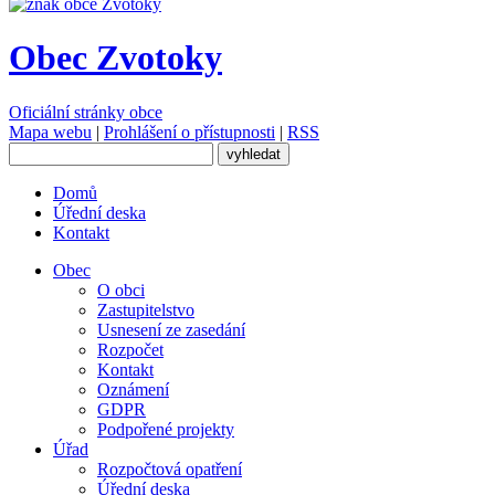
Obec Zvotoky
Oficiální stránky obce
Mapa webu
|
Prohlášení o přístupnosti
|
RSS
Domů
Úřední deska
Kontakt
Obec
O obci
Zastupitelstvo
Usnesení ze zasedání
Rozpočet
Kontakt
Oznámení
GDPR
Podpořené projekty
Úřad
Rozpočtová opatření
Úřední deska