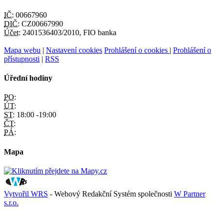
IČ:
00667960
DIČ:
CZ00667990
Účet:
2401536403/2010, FIO banka
Mapa webu
|
Nastavení cookies
Prohlášení o cookies
|
Prohlášení o
přístupnosti
|
RSS
Úřední hodiny
PO:
ÚT:
ST:
18:00 -19:00
ČT:
PÁ:
Mapa
Vytvořil WRS
- Webový Redakční Systém společnosti
W Partner
s.r.o.