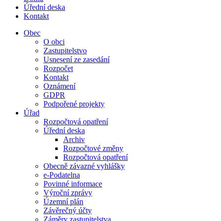
Úřední deska
Kontakt
Obec
O obci
Zastupitelstvo
Usnesení ze zasedání
Rozpočet
Kontakt
Oznámení
GDPR
Podpořené projekty
Úřad
Rozpočtová opatření
Úřední deska
Archiv
Rozpočtové změny
Rozpočtová opatření
Obecně závazné vyhlášky
e-Podatelna
Povinné informace
Výroční zprávy
Územní plán
Závěrečný účty
Záměry zastupitelstva