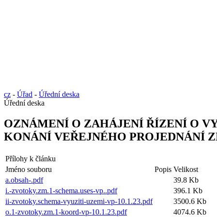
cz
-
Úřad
-
Úřední deska
Úřední deska
OZNÁMENÍ O ZAHÁJENÍ ŘÍZENÍ O 
KONÁNÍ VEŘEJNÉHO PROJEDNÁNÍ 
Přílohy k článku
Jméno souboru
Popis
Velikost
a.obsah-.pdf
39.8 Kb
i.-zvotoky.zm.1-schema.uses-vp..pdf
396.1 Kb
ii-zvotoky.schema-vyuziti-uzemi-vp-10.1.23.pdf
3500.6 Kb
o.1-zvotoky.zm.1-koord-vp-10.1.23.pdf
4074.6 Kb