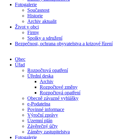
Fotogalerie
Současnost
Historie
Archiv aktualit
Život v obci
Firmy
Spolky a sdružení
Bezpečnost, ochrana obyvatelstva a krizové řízení
Obec
Úřad
Rozpočtová opatření
Úřední deska
Archiv
Rozpočtové změny
Rozpočtová opatření
Obecně závazné vyhlášky
e-Podatelna
Povinné informace
Výroční zprávy
Územní plán
Závěrečný účty
Záměry zastupitelstva
Fotogalerie