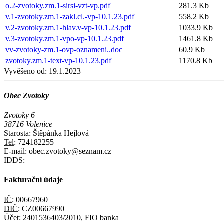
o.2-zvotoky.zm.1-sirsi-vzt-vp.pdf
281.3 Kb
v.1-zvotoky.zm.1-zakl.cl.-vp-10.1.23.pdf
558.2 Kb
v.2-zvotoky.zm.1-hlav.v-vp-10.1.23.pdf
1033.9 Kb
v.3-zvotoky.zm.1-vpo-vp-10.1.23.pdf
1461.8 Kb
vv-zvotoky-zm.1-ovp-oznameni..doc
60.9 Kb
zvotoky.zm.1-text-vp-10.1.23.pdf
1170.8 Kb
Vyvěšeno od:
19.1.2023
Obec Zvotoky
Zvotoky 6
38716 Volenice
Starosta:
Štěpánka Hejlová
Tel:
724182255
E-mail:
obec.zvotoky@seznam.cz
IDDS:
Fakturační údaje
IČ:
00667960
DIČ:
CZ00667990
Účet:
2401536403/2010, FIO banka