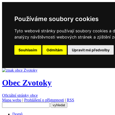
Používáme soubory cookies
Tyto webové stránky používají soubory cookies a da
analýzy návštěvnosti webových stránek a zjištění z
Souhlasím
Odmítám
Upravit mé předvolby
Obec Zvotoky
Oficiální stránky obce
Mapa webu
|
Prohlášení o přístupnosti
|
RSS
Domů