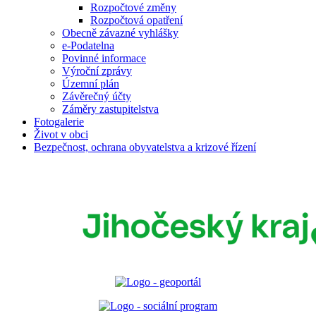
Rozpočtové změny
Rozpočtová opatření
Obecně závazné vyhlášky
e-Podatelna
Povinné informace
Výroční zprávy
Územní plán
Závěrečný účty
Záměry zastupitelstva
Fotogalerie
Život v obci
Bezpečnost, ochrana obyvatelstva a krizové řízení