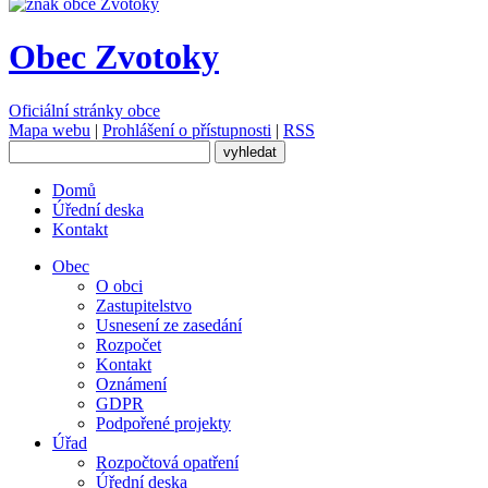
Obec Zvotoky
Oficiální stránky obce
Mapa webu
|
Prohlášení o přístupnosti
|
RSS
Domů
Úřední deska
Kontakt
Obec
O obci
Zastupitelstvo
Usnesení ze zasedání
Rozpočet
Kontakt
Oznámení
GDPR
Podpořené projekty
Úřad
Rozpočtová opatření
Úřední deska