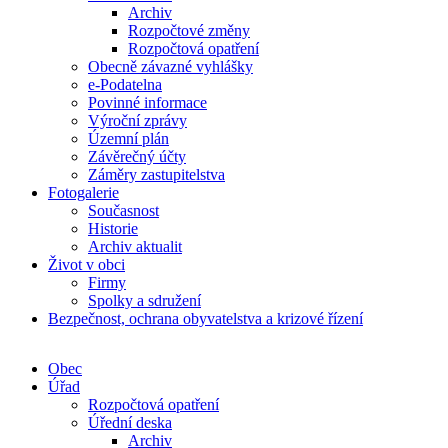
Archiv
Rozpočtové změny
Rozpočtová opatření
Obecně závazné vyhlášky
e-Podatelna
Povinné informace
Výroční zprávy
Územní plán
Závěrečný účty
Záměry zastupitelstva
Fotogalerie
Současnost
Historie
Archiv aktualit
Život v obci
Firmy
Spolky a sdružení
Bezpečnost, ochrana obyvatelstva a krizové řízení
Obec
Úřad
Rozpočtová opatření
Úřední deska
Archiv