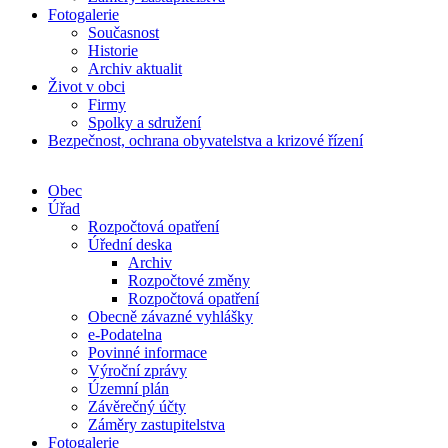
Fotogalerie
Současnost
Historie
Archiv aktualit
Život v obci
Firmy
Spolky a sdružení
Bezpečnost, ochrana obyvatelstva a krizové řízení
Obec
Úřad
Rozpočtová opatření
Úřední deska
Archiv
Rozpočtové změny
Rozpočtová opatření
Obecně závazné vyhlášky
e-Podatelna
Povinné informace
Výroční zprávy
Územní plán
Závěrečný účty
Záměry zastupitelstva
Fotogalerie