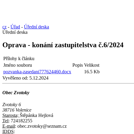
cz
-
Úřad
-
Úřední deska
Úřední deska
Oprava - konání zastupitelstva č.6/2024
Přílohy k článku
Jméno souboru
Popis
Velikost
pozvanka-zasedani777624460.docx
16.5 Kb
Vyvěšeno od:
5.12.2024
Obec Zvotoky
Zvotoky 6
38716 Volenice
Starosta:
Štěpánka Hejlová
Tel:
724182255
E-mail:
obec.zvotoky@seznam.cz
IDDS: