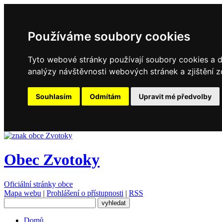
Používáme soubory cookies
Tyto webové stránky používají soubory cookies a da
analýzy návštěvnosti webových stránek a zjištění z
Souhlasím
Odmítám
Upravit mé předvolby
Obec Zvotoky
Oficiální stránky obce
Mapa webu
|
Prohlášení o přístupnosti
|
RSS
Domů