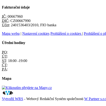
Fakturační údaje
IČ:
00667960
DIČ:
CZ00667990
Účet:
2401536403/2010, FIO banka
Mapa webu
|
Nastavení cookies
Prohlášení o cookies
|
Prohlášení o př
Úřední hodiny
PO:
ÚT:
ST:
18:00 -19:00
ČT:
PÁ:
Mapa
Vytvořil WRS
- Webový Redakční Systém společnosti
W Partner s.r.o