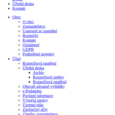
Úřední deska
Kontakt
Obec
O obci
Zastupitelstvo
Usnesení ze zasedání
Rozpočet
Kontakt
Oznámení
GDPR
Podpořené projekty
Úřad
Rozpočtová opatření
Úřední deska
Archiv
Rozpočtové změny
Rozpočtová opatření
Obecně závazné vyhlášky
e-Podatelna
Povinné informace
Výroční zprávy
Územní plán
Závěrečný účty
Záměry zastupitelstva