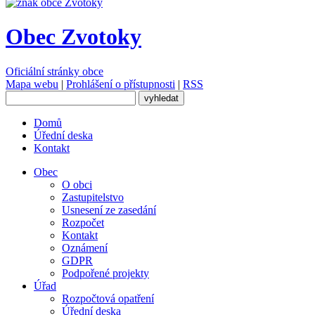
Obec Zvotoky
Oficiální stránky obce
Mapa webu
|
Prohlášení o přístupnosti
|
RSS
Domů
Úřední deska
Kontakt
Obec
O obci
Zastupitelstvo
Usnesení ze zasedání
Rozpočet
Kontakt
Oznámení
GDPR
Podpořené projekty
Úřad
Rozpočtová opatření
Úřední deska