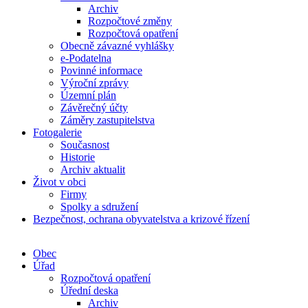
Archiv
Rozpočtové změny
Rozpočtová opatření
Obecně závazné vyhlášky
e-Podatelna
Povinné informace
Výroční zprávy
Územní plán
Závěrečný účty
Záměry zastupitelstva
Fotogalerie
Současnost
Historie
Archiv aktualit
Život v obci
Firmy
Spolky a sdružení
Bezpečnost, ochrana obyvatelstva a krizové řízení
Obec
Úřad
Rozpočtová opatření
Úřední deska
Archiv