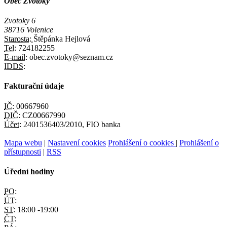
Obec Zvotoky
Zvotoky 6
38716 Volenice
Starosta:
Štěpánka Hejlová
Tel:
724182255
E-mail:
obec.zvotoky@seznam.cz
IDDS:
Fakturační údaje
IČ:
00667960
DIČ:
CZ00667990
Účet:
2401536403/2010, FIO banka
Mapa webu
|
Nastavení cookies
Prohlášení o cookies
|
Prohlášení o
přístupnosti
|
RSS
Úřední hodiny
PO:
ÚT:
ST:
18:00 -19:00
ČT: