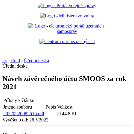
cz
-
Úřad
-
Úřední deska
Úřední deska
Návrh závěrečného účtu SMOOS za rok
2021
Přílohy k článku
Jméno souboru
Popis
Velikost
20220526085616.pdf
2144.8 Kb
Vyvěšeno od:
26.5.2022