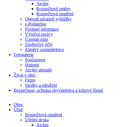
Archiv
Rozpočtové změny
Rozpočtová opatření
Obecně závazné vyhlášky
e-Podatelna
Povinné informace
Výroční zprávy
Územní plán
Závěrečný účty
Záměry zastupitelstva
Fotogalerie
Současnost
Historie
Archiv aktualit
Život v obci
Firmy
Spolky a sdružení
Bezpečnost, ochrana obyvatelstva a krizové řízení
Obec
Úřad
Rozpočtová opatření
Úřední deska
Archiv