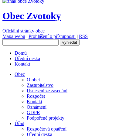
Obec Zvotoky
Oficiální stránky obce
Mapa webu
|
Prohlášení o přístupnosti
|
RSS
Domů
Úřední deska
Kontakt
Obec
O obci
Zastupitelstvo
Usnesení ze zasedání
Rozpočet
Kontakt
Oznámení
GDPR
Podpořené projekty
Úřad
Rozpočtová opatření
Úřední deska