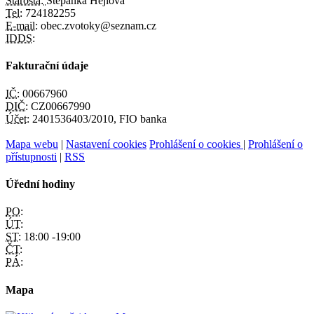
Starosta:
Štěpánka Hejlová
Tel:
724182255
E-mail:
obec.zvotoky@seznam.cz
IDDS:
Fakturační údaje
IČ:
00667960
DIČ:
CZ00667990
Účet:
2401536403/2010, FIO banka
Mapa webu
|
Nastavení cookies
Prohlášení o cookies
|
Prohlášení o
přístupnosti
|
RSS
Úřední hodiny
PO:
ÚT:
ST:
18:00 -19:00
ČT:
PÁ:
Mapa