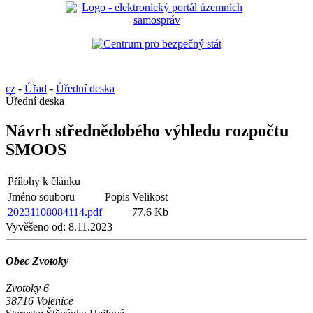
cz
-
Úřad
-
Úřední deska
Úřední deska
Návrh střednědobého výhledu rozpočtu
SMOOS
Přílohy k článku
Jméno souboru
Popis
Velikost
20231108084114.pdf
77.6 Kb
Vyvěšeno od:
8.11.2023
Obec Zvotoky
Zvotoky 6
38716 Volenice