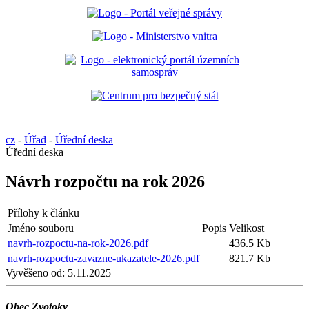
cz
-
Úřad
-
Úřední deska
Úřední deska
Návrh rozpočtu na rok 2026
Přílohy k článku
Jméno souboru
Popis
Velikost
navrh-rozpoctu-na-rok-2026.pdf
436.5 Kb
navrh-rozpoctu-zavazne-ukazatele-2026.pdf
821.7 Kb
Vyvěšeno od:
5.11.2025
Obec Zvotoky