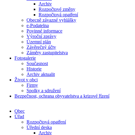
Archiv
Rozpočtové změny
Rozpočtová opatření
Obecně závazné vyhlášky
e-Podatelna
Povinné informace
Výroční zprávy
Územní plán
Závěrečný účty
Záměry zastupitelstva
Fotogalerie
Současnost
Historie
Archiv aktualit
Život v obci
Firmy
Spolky a sdružení
Bezpečnost, ochrana obyvatelstva a krizové řízení
Obec
Úřad
Rozpočtová opatření
Úřední deska
Archiv