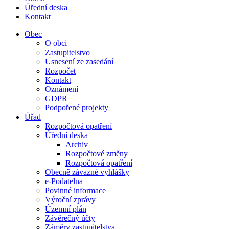
Úřední deska
Kontakt
Obec
O obci
Zastupitelstvo
Usnesení ze zasedání
Rozpočet
Kontakt
Oznámení
GDPR
Podpořené projekty
Úřad
Rozpočtová opatření
Úřední deska
Archiv
Rozpočtové změny
Rozpočtová opatření
Obecně závazné vyhlášky
e-Podatelna
Povinné informace
Výroční zprávy
Územní plán
Závěrečný účty
Záměry zastupitelstva