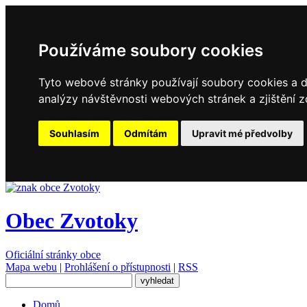
Používáme soubory cookies
Tyto webové stránky používají soubory cookies a da
analýzy návštěvnosti webových stránek a zjištění z
Souhlasím
Odmítám
Upravit mé předvolby
Obec Zvotoky
Oficiální stránky obce
Mapa webu
|
Prohlášení o přístupnosti
|
RSS
Domů