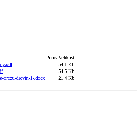
Popis
Velikost
ny.pdf
54.1 Kb
df
54.5 Kb
-orezu-drevin-1-.docx
21.4 Kb