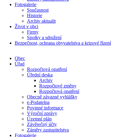
Fotogalerie
Současnost
Historie
Archiv aktualit
Život v obci
Firmy
Spolky a sdružení
Bezpečnost, ochrana obyvatelstva a krizové řízení
Obec
Úřad
Rozpočtová opatření
Úřední deska
Archiv
Rozpočtové změny
Rozpočtová opatření
Obecně závazné vyhlášky
e-Podatelna
Povinné informace
Výroční zprávy
Územní plán
Závěrečný účty
Záměry zastupitelstva
Fotogalerie