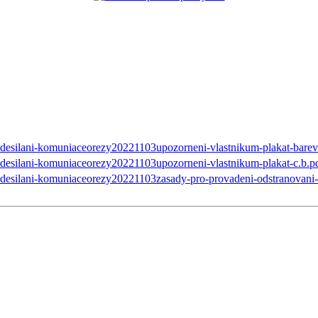
esilani-komuniaceorezy20221103upozorneni-vlastnikum-plakat-barev
esilani-komuniaceorezy20221103upozorneni-vlastnikum-plakat-c.b.p
esilani-komuniaceorezy20221103zasady-pro-provadeni-odstranovani-a