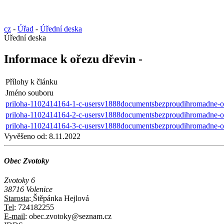
cz
-
Úřad
-
Úřední deska
Úřední deska
Informace k ořezu dřevin -
Přílohy k článku
Jméno souboru
priloha-1102414164-1-c-usersv1888documentsbezproudihromadne-od
priloha-1102414164-2-c-usersv1888documentsbezproudihromadne-od
priloha-1102414164-3-c-usersv1888documentsbezproudihromadne-od
Vyvěšeno od:
8.11.2022
Obec Zvotoky
Zvotoky 6
38716 Volenice
Starosta:
Štěpánka Hejlová
Tel:
724182255
E-mail:
obec.zvotoky@seznam.cz