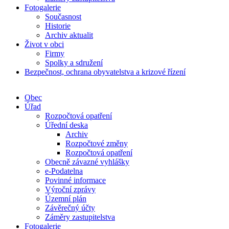
Fotogalerie
Současnost
Historie
Archiv aktualit
Život v obci
Firmy
Spolky a sdružení
Bezpečnost, ochrana obyvatelstva a krizové řízení
Obec
Úřad
Rozpočtová opatření
Úřední deska
Archiv
Rozpočtové změny
Rozpočtová opatření
Obecně závazné vyhlášky
e-Podatelna
Povinné informace
Výroční zprávy
Územní plán
Závěrečný účty
Záměry zastupitelstva
Fotogalerie