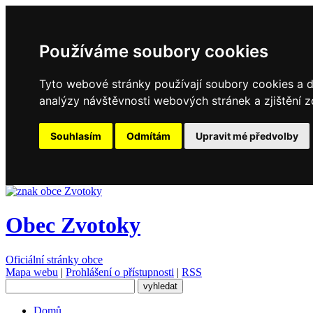
Používáme soubory cookies
Tyto webové stránky používají soubory cookies a da
analýzy návštěvnosti webových stránek a zjištění z
Souhlasím
Odmítám
Upravit mé předvolby
Obec Zvotoky
Oficiální stránky obce
Mapa webu
|
Prohlášení o přístupnosti
|
RSS
Domů