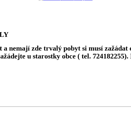
LLY
st a nemají zde trvalý pobyt si musí zažáda
ažádejte u starostky obce ( tel. 724182255