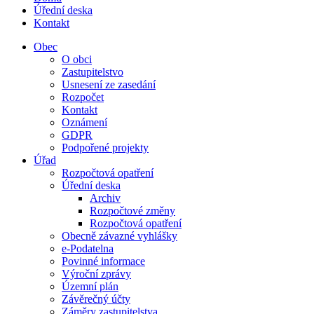
Úřední deska
Kontakt
Obec
O obci
Zastupitelstvo
Usnesení ze zasedání
Rozpočet
Kontakt
Oznámení
GDPR
Podpořené projekty
Úřad
Rozpočtová opatření
Úřední deska
Archiv
Rozpočtové změny
Rozpočtová opatření
Obecně závazné vyhlášky
e-Podatelna
Povinné informace
Výroční zprávy
Územní plán
Závěrečný účty
Záměry zastupitelstva