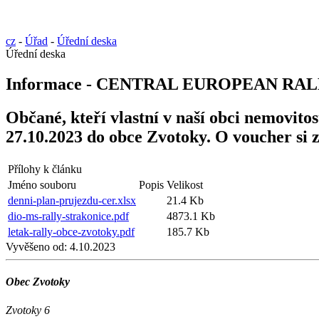
cz
-
Úřad
-
Úřední deska
Úřední deska
Informace - CENTRAL EUROPEAN RA
Občané, kteří vlastní v naší obci nemovito
27.10.2023 do obce Zvotoky. O voucher si z
Přílohy k článku
Jméno souboru
Popis
Velikost
denni-plan-prujezdu-cer.xlsx
21.4 Kb
dio-ms-rally-strakonice.pdf
4873.1 Kb
letak-rally-obce-zvotoky.pdf
185.7 Kb
Vyvěšeno od:
4.10.2023
Obec Zvotoky
Zvotoky 6