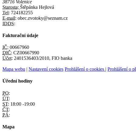
38716 Volenice
Starosta:
Štěpánka Hejlová
Tel:
724182255
E-mail:
obec.zvotoky@seznam.cz
IDDS:
Fakturační údaje
IČ:
00667960
DIČ:
CZ00667990
Účet:
2401536403/2010, FIO banka
Mapa webu
|
Nastavení cookies
Prohlášení o cookies
|
Prohlášení o př
Úřední hodiny
PO:
ÚT:
ST:
18:00 -19:00
ČT:
PÁ:
Mapa