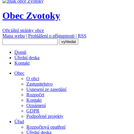
Obec Zvotoky
Oficiální stránky obce
Mapa webu
|
Prohlášení o přístupnosti
|
RSS
Domů
Úřední deska
Kontakt
Obec
O obci
Zastupitelstvo
Usnesení ze zasedání
Rozpočet
Kontakt
Oznámení
GDPR
Podpořené projekty
Úřad
Rozpočtová opatření
Úřední deska