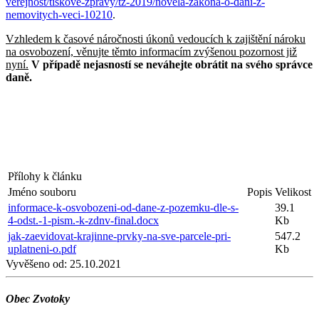
verejnost/tiskove-zpravy/tz-2019/novela-zakona-o-dani-z-
nemovitych-veci-10210
.
Vzhledem k časové náročnosti úkonů vedoucích k zajištění nároku
na osvobození, věnujte těmto informacím zvýšenou pozornost již
nyní.
V případě nejasností se neváhejte obrátit na svého správce
daně.
Přílohy k článku
Jméno souboru
Popis
Velikost
informace-k-osvobozeni-od-dane-z-pozemku-dle-s-
39.1
4-odst.-1-pism.-k-zdnv-final.docx
Kb
jak-zaevidovat-krajinne-prvky-na-sve-parcele-pri-
547.2
uplatneni-o.pdf
Kb
Vyvěšeno od:
25.10.2021
Obec Zvotoky