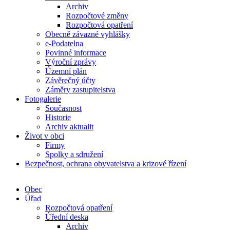
Archiv
Rozpočtové změny
Rozpočtová opatření
Obecně závazné vyhlášky
e-Podatelna
Povinné informace
Výroční zprávy
Územní plán
Závěrečný účty
Záměry zastupitelstva
Fotogalerie
Současnost
Historie
Archiv aktualit
Život v obci
Firmy
Spolky a sdružení
Bezpečnost, ochrana obyvatelstva a krizové řízení
Obec
Úřad
Rozpočtová opatření
Úřední deska
Archiv