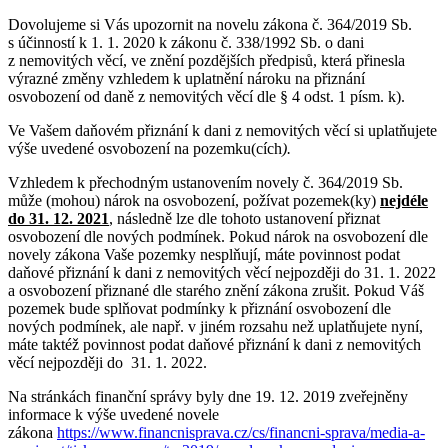
Dovolujeme si Vás upozornit na novelu zákona č. 364/2019 Sb.
s účinností k 1. 1. 2020 k zákonu č. 338/1992 Sb. o dani
z nemovitých věcí, ve znění pozdějších předpisů, která přinesla
výrazné změny vzhledem k uplatnění nároku na přiznání
osvobození od daně z nemovitých věcí dle § 4 odst. 1 písm. k).
Ve Vašem daňovém přiznání k dani z nemovitých věcí si uplatňujete
výše uvedené osvobození na pozemku(cích
).
Vzhledem k přechodným ustanovením novely č. 364/2019 Sb.
může (mohou) nárok na osvobození, požívat pozemek(ky)
nejdéle
do 31. 12. 2021
, následně lze dle tohoto ustanovení přiznat
osvobození dle nových podmínek. Pokud nárok na osvobození dle
novely zákona Vaše pozemky nesplňují, máte povinnost podat
daňové přiznání k dani z nemovitých věcí nejpozději do 31. 1. 2022
a osvobození přiznané dle starého znění zákona zrušit. Pokud Váš
pozemek bude splňovat podmínky k přiznání osvobození dle
nových podmínek, ale např. v jiném rozsahu než uplatňujete nyní,
máte taktéž povinnost podat daňové přiznání k dani z nemovitých
věcí nejpozději do 31. 1. 2022.
Na stránkách finanční správy byly dne 19. 12. 2019 zveřejněny
informace k výše uvedené novele
zákona
https://www.financnisprava.cz/cs/financni-sprava/media-a-