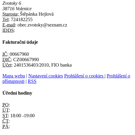
Zvotoky 6
38716 Volenice
Starosta:
Štěpánka Hejlová
Tel:
724182255
E-mail:
obec.zvotoky@seznam.cz
IDDS:
Fakturační údaje
IČ:
00667960
DIČ:
CZ00667990
Účet:
2401536403/2010, FIO banka
Mapa webu
|
Nastavení cookies
Prohlášení o cookies
|
Prohlášení o
přístupnosti
|
RSS
Úřední hodiny
PO:
ÚT:
ST:
18:00 -19:00
ČT:
PÁ: