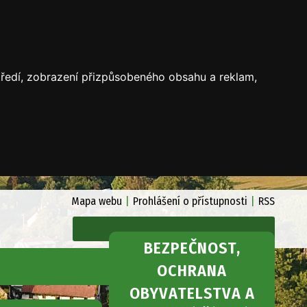
středí, zobrazení přizpůsobeného obsahu a reklam,
Mapa webu
|
Prohlášení o přístupnosti
|
RSS
BEZPEČNOST,
Kontakt
OCHRANA
OBYVATELSTVA A