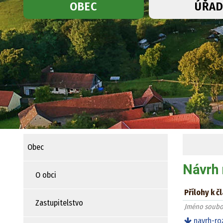
OBEC
ÚŘA
Obec
Návrh 
O obci
Přílohy k č
Zastupitelstvo
Jméno soubo
navrh-roz