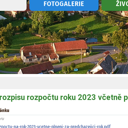
D
FOTOGALERIE
ŽIV
rozpisu rozpočtu roku 2023 včetně pl
lánku
ru
poctu-na-rok-2023-vcetne-plneni-za-predchazejici-rok.pdf