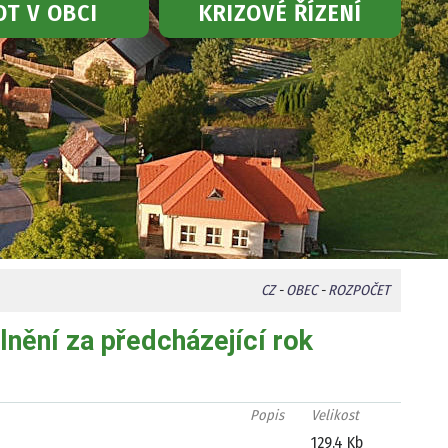
OT V OBCI
KRIZOVÉ ŘÍZENÍ
CZ
-
OBEC
-
ROZPOČET
nění za předcházející rok
Popis
Velikost
129.4 Kb