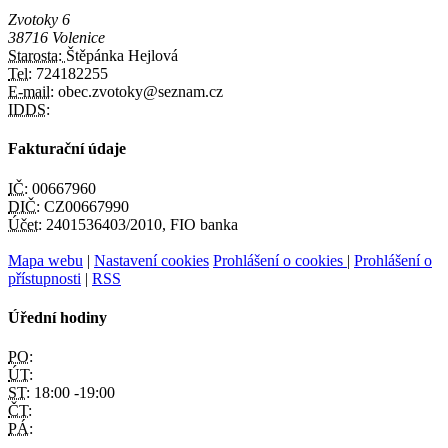
Zvotoky 6
38716 Volenice
Starosta:
Štěpánka Hejlová
Tel:
724182255
E-mail:
obec.zvotoky@seznam.cz
IDDS:
Fakturační údaje
IČ:
00667960
DIČ:
CZ00667990
Účet:
2401536403/2010, FIO banka
Mapa webu
|
Nastavení cookies
Prohlášení o cookies
|
Prohlášení o
přístupnosti
|
RSS
Úřední hodiny
PO:
ÚT:
ST:
18:00 -19:00
ČT:
PÁ: