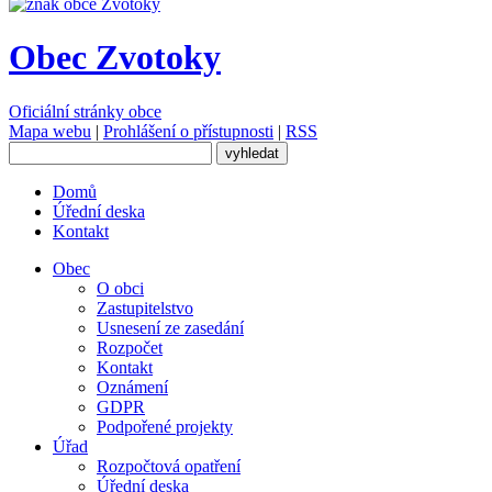
Obec Zvotoky
Oficiální stránky obce
Mapa webu
|
Prohlášení o přístupnosti
|
RSS
Domů
Úřední deska
Kontakt
Obec
O obci
Zastupitelstvo
Usnesení ze zasedání
Rozpočet
Kontakt
Oznámení
GDPR
Podpořené projekty
Úřad
Rozpočtová opatření
Úřední deska